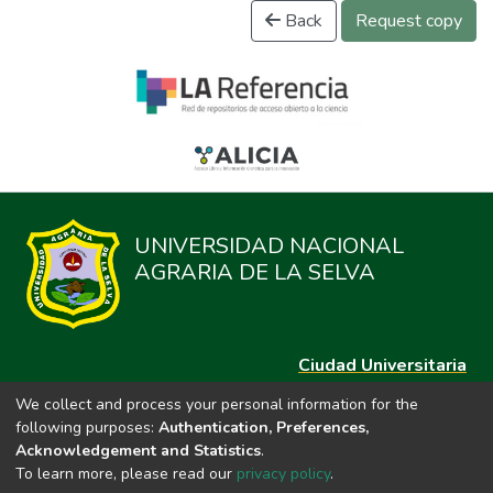
Back
Request copy
UNIVERSIDAD NACIONAL
AGRARIA DE LA SELVA
Ciudad Universitaria
Carretera Central km. 1.21 Tingo María, Huánuco
We collect and process your personal information for the
Datos del contacto
following purposes:
Authentication, Preferences,
(44)209020
Acknowledgement and Statistics
.
repositorio@unas.edu.pe
To learn more, please read our
privacy policy
.
https://portalweb.unas.edu.pe/