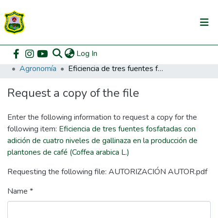
(current)
Log In
Communities & Collections
Home
Pregrado
Facultad de Agronomía
Agronomía
Eficiencia de tres fuentes fosfatadas con adición de cuatro niveles de gallinaza en la producción de plantones de café (Coffea arabica L.)
All of DSpace
Request a copy of the file
DSpace Statistics
Enter the following information to request a copy for the
following item:
Eficiencia de tres fuentes fosfatadas con
adición de cuatro niveles de gallinaza en la producción de
plantones de café (Coffea arabica L.)
Requesting the following file: AUTORIZACIÓN AUTOR.pdf
Name *