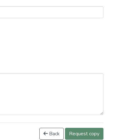
Back
Request copy