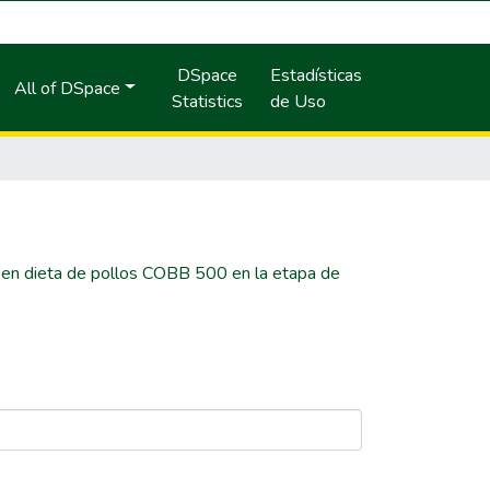
DSpace
Estadísticas
All of DSpace
Statistics
de Uso
e en dieta de pollos COBB 500 en la etapa de