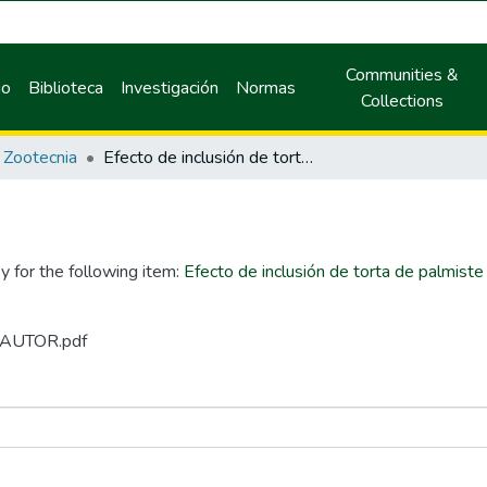
Communities &
io
Biblioteca
Investigación
Normas
Collections
Zootecnia
Efecto de inclusión de torta de palmiste en dieta de pollos COBB 500 en la etapa de crecimiento
y for the following item:
Efecto de inclusión de torta de palmist
N AUTOR.pdf