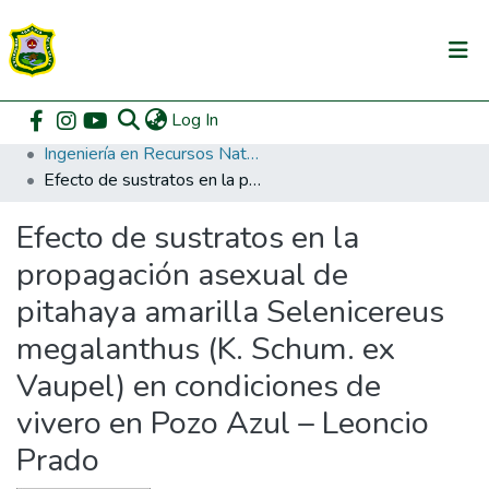
(current)
Log In
Communities & Collections
Home
Pregrado
Facultad de Recursos Naturales Renovables
Ingeniería en Recursos Naturales Renovables
All of DSpace
Efecto de sustratos en la propagación asexual de pitahaya amarilla Selenicereus megalanthus (K. Schum. ex Vaupel) en condiciones de vivero en Pozo Azul – Leoncio Prado
DSpace Statistics
Efecto de sustratos en la
propagación asexual de
pitahaya amarilla Selenicereus
megalanthus (K. Schum. ex
Vaupel) en condiciones de
vivero en Pozo Azul – Leoncio
Prado