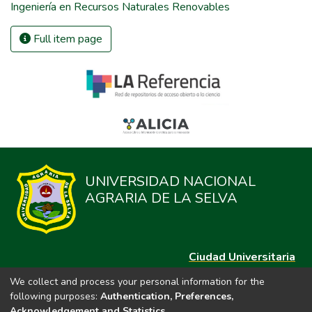
Ingeniería en Recursos Naturales Renovables
Full item page
UNIVERSIDAD NACIONAL
AGRARIA DE LA SELVA
Ciudad Universitaria
Carretera Central km. 1.21 Tingo María, Huánuco
We collect and process your personal information for the
Datos del contacto
following purposes:
Authentication, Preferences,
(44)209020
Acknowledgement and Statistics
.