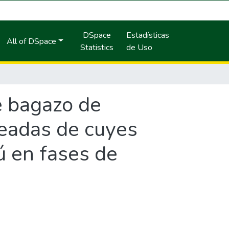
DSpace
Estadísticas
All of DSpace
Statistics
de Uso
e bagazo de
ceadas de cuyes
rú en fases de