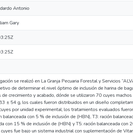
dardo Antonio
liam Gary
3:25Z
3:25Z
gación se realizó en La Granja Pecuaria Forestal y Servicios “AL
etivo de determinar el nivel óptimo de inclusión de harina de ba
s de crecimiento y acabado, dónde se utilizaron 70 cuyes machos
3 ± 54 g, los cuales fueron distribuidos en un diseño completame
cuyes por unidad experimental; los tratamientos evaluados fueron:
ón balanceada con 5 % de inclusión de (HBN), T3: ración balancea
ada con 15 % de inclusión de (HBN) y T5: ración balanceada con 2
s cuyes fue bajo un sistema industrial con suplementación de Vi