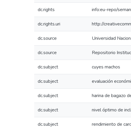
dc.rights
info:eu-repo/sema
dc.rights.uri
http://creativecom
dc.source
Universidad Naciona
dc.source
Repositorio Instit
dc.subject
cuyes machos
dc.subject
evaluación económ
dc.subject
harina de bagazo d
dc.subject
nivel óptimo de inc
dc.subject
rendimiento de car