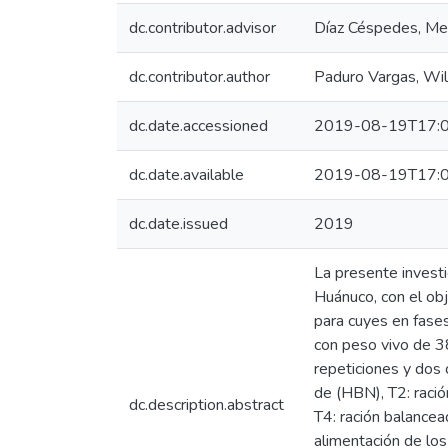
dc.contributor.advisor
Díaz Céspedes, Me
dc.contributor.author
Paduro Vargas, Wil
dc.date.accessioned
2019-08-19T17:0
dc.date.available
2019-08-19T17:0
dc.date.issued
2019
La presente investi
Huánuco, con el obj
para cuyes en fase
con peso vivo de 38
repeticiones y dos 
de (HBN), T2: raci
dc.description.abstract
T4: ración balance
alimentación de lo