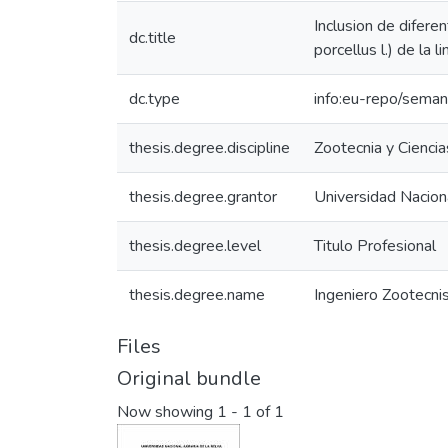
Inclusion de difere
dc.title
porcellus l.) de la
dc.type
info:eu-repo/seman
thesis.degree.discipline
Zootecnia y Ciencia
thesis.degree.grantor
Universidad Naciona
thesis.degree.level
Titulo Profesional
thesis.degree.name
Ingeniero Zootecni
Files
Original bundle
Now showing
1 - 1 of 1