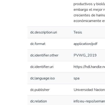
productivos y bioló
embargo el mejor r
crecientes de harin
económicamente es 
dc.description.uri
Tesis
dc.format
application/pdf
dc.identifier.other
PVWG_2019
dc.identifier.uri
https://hdl.handl
dc.language.iso
spa
dc.publisher
Universidad Naciona
dc.relation
info:eu-repo/seman