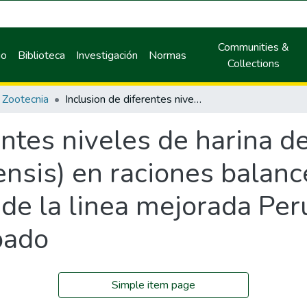
Communities &
io
Biblioteca
Investigación
Normas
Collections
Zootecnia
Inclusion de diferentes niveles de harina de bagazo de naranja (citrus sinensis) en raciones balanceadas de cuyes (cavia porcellus l.) de la linea mejorada Perú en fases de crecimiento y acabado
entes niveles de harina d
nensis) en raciones balan
) de la linea mejorada Pe
bado
Simple item page