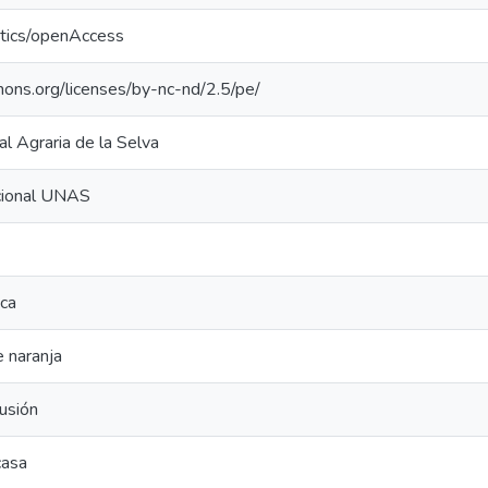
ntics/openAccess
mons.org/licenses/by-nc-nd/2.5/pe/
l Agraria de la Selva
ucional UNAS
ica
e naranja
lusión
casa