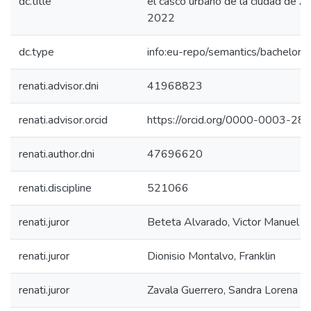
dc.title
el casco urbano de la ciudad de A
2022
dc.type
info:eu-repo/semantics/bachelorT
renati.advisor.dni
41968823
renati.advisor.orcid
https://orcid.org/0000-0003-2
renati.author.dni
47696620
renati.discipline
521066
renati.juror
Beteta Alvarado, Victor Manuel
renati.juror
Dionisio Montalvo, Franklin
renati.juror
Zavala Guerrero, Sandra Lorena