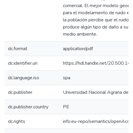
comercial. El mejor modelo geoes
para el modelamiento de ruido es K
la población percibe que el ruido l
produce algún tipo de daño a su sa
medio ambiente.
dc.format
application/pdf
dc.identifier.uri
https://hdl.handle.net/20.500.1
dc.language.iso
spa
dc.publisher
Universidad Nacional Agraria de l
dc.publisher.country
PE
dc.rights
info:eu-repo/semantics/openAcce