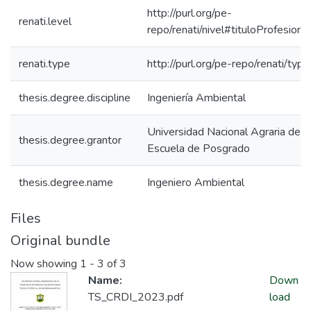
http://purl.org/pe-
renati.level
repo/renati/nivel#tituloProfesional
renati.type
http://purl.org/pe-repo/renati/typ
thesis.degree.discipline
Ingeniería Ambiental
Universidad Nacional Agraria de la
thesis.degree.grantor
Escuela de Posgrado
thesis.degree.name
Ingeniero Ambiental
Files
Original bundle
Now showing
1 - 3 of 3
Name:
Down
TS_CRDI_2023.pdf
load