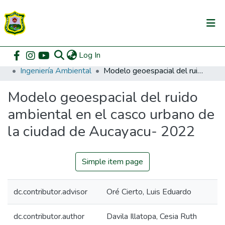
(current)
Log In
Communities & Collections
Home
Pregrado
Facultad de Recursos Naturales Renovables
Ingeniería Ambiental
Modelo geoespacial del ruido ambiental en el casco urbano de la ciudad de Aucayacu- 2022
All of DSpace
Modelo geoespacial del ruido
DSpace Statistics
ambiental en el casco urbano de
la ciudad de Aucayacu- 2022
Simple item page
dc.contributor.advisor
Oré Cierto, Luis Eduardo
dc.contributor.author
Davila Illatopa, Cesia Ruth