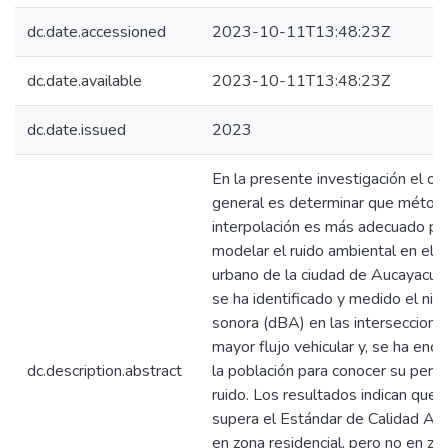
dc.date.accessioned
2023-10-11T13:48:23Z
dc.date.available
2023-10-11T13:48:23Z
dc.date.issued
2023
En la presente investigación el ob
general es determinar que métod
interpolación es más adecuado pa
modelar el ruido ambiental en el 
urbano de la ciudad de Aucayacu. 
se ha identificado y medido el niv
sonora (dBA) en las interseccione
mayor flujo vehicular y, se ha enc
dc.description.abstract
la población para conocer su perc
ruido. Los resultados indican que e
supera el Estándar de Calidad Am
en zona residencial, pero no en zo