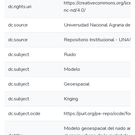
https://creativecommons.org/lice
dc.rights.uri
nc-nd/4.0/
dc.source
Universidad Nacional Agraria de l
dc.source
Repositorio Institucional - UNAS
dc.subject
Ruido
dc.subject
Modelo
dc.subject
Geoespacial
dc.subject
Kriging
dc.subject.ocde
https://purl.org/pe-repo/ocde/for
Modelo geoespacial del ruido amb