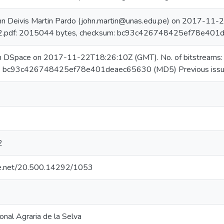
hn Deivis Martin Pardo (john.martin@unas.edu.pe) on 2017-11-2
pdf: 2015044 bytes, checksum: bc93c426748425ef78e401
 in DSpace on 2017-11-22T18:26:10Z (GMT). No. of bitstrea
m: bc93c426748425ef78e401deaec65630 (MD5) Previous issu
2
dle.net/20.500.14292/1053
onal Agraria de la Selva