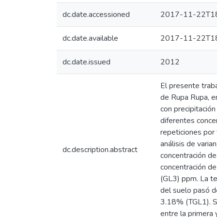
dc.date.accessioned
2017-11-22T18
dc.date.available
2017-11-22T18
dc.date.issued
2012
El presente traba
de Rupa Rupa, en
con precipitació
diferentes concen
repeticiones por
análisis de varia
dc.description.abstract
concentración de 
concentración de
(GL3) ppm. La t
del suelo pasó d
3.18% (TGL1). Se
entre la primera 