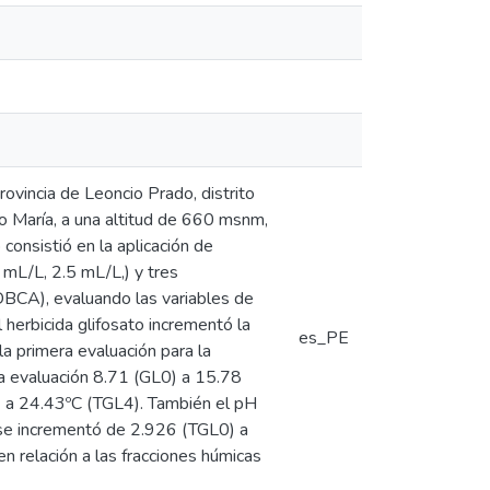
rovincia de Leoncio Prado, distrito
o María, a una altitud de 660 msnm,
onsistió en la aplicación de
 mL/L, 2.5 mL/L,) y tres
(DBCA), evaluando las variables de
 herbicida glifosato incrementó la
es_PE
la primera evaluación para la
a evaluación 8.71 (GL0) a 15.78
 a 24.43ºC (TGL4). También el pH
 se incrementó de 2.926 (TGL0) a
n relación a las fracciones húmicas