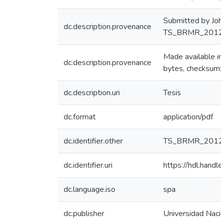
Submitted by Jo
dc.description.provenance
TS_BRMR_2012.
Made available
dc.description.provenance
bytes, checksu
dc.description.uri
Tesis
dc.format
application/pdf
dc.identifier.other
TS_BRMR_201
dc.identifier.uri
https://hdl.han
dc.language.iso
spa
dc.publisher
Universidad Naci