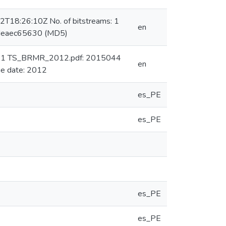
2T18:26:10Z No. of bitstreams: 1
en
deaec65630 (MD5)
ms: 1 TS_BRMR_2012.pdf: 2015044
en
e date: 2012
es_PE
es_PE
es_PE
es_PE