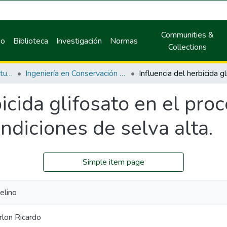
Communities &
io
Biblioteca
Investigación
Normas
Collections
Facultad de Recursos Naturales Renovables
Ingeniería en Conservación de Suelos y Agua
bicida glifosato en el pro
ndiciones de selva alta.
Simple item page
elino
rlon Ricardo