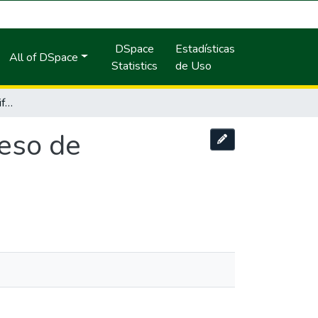
DSpace
Estadísticas
All of DSpace
Statistics
de Uso
Influencia del herbicida glifosato en el proceso de humificación en condiciones de selva alta.
ceso de