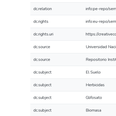
dc.relation
info:pe-repo/sem
dc.rights
info:eu-repo/se
dc.rights.uri
https://creative
dc.source
Universidad Naci
dc.source
Repositorio Inst
dc.subject
El Suelo
dc.subject
Herbicidas
dc.subject
Glifosato
dc.subject
Biomasa