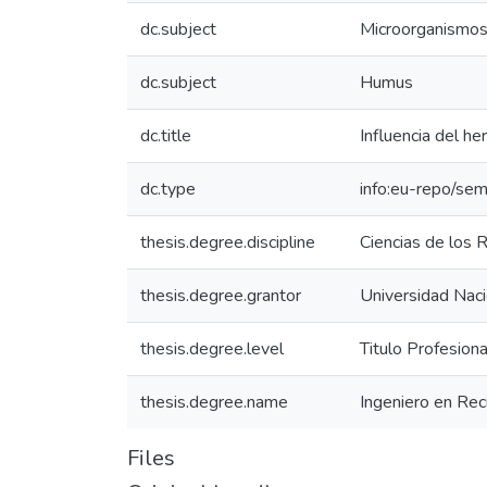
dc.subject
Microorganismo
dc.subject
Humus
dc.title
Influencia del he
dc.type
info:eu-repo/sem
thesis.degree.discipline
Ciencias de los
thesis.degree.grantor
Universidad Naci
thesis.degree.level
Titulo Profesiona
thesis.degree.name
Ingeniero en Re
Files