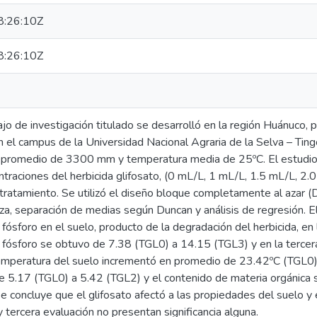
:26:10Z
:26:10Z
jo de investigación titulado se desarrolló en la región Huánuco, p
 el campus de la Universidad Nacional Agraria de la Selva – Ting
n promedio de 3300 mm y temperatura media de 25ºC. El estudio c
traciones del herbicida glifosato, (0 mL/L, 1 mL/L, 1.5 mL/L, 2.0
 tratamiento. Se utilizó el diseño bloque completamente al azar 
nza, separación de medias según Duncan y análisis de regresión. El
fósforo en el suelo, producto de la degradación del herbicida, en 
 fósforo se obtuvo de 7.38 (TGL0) a 14.15 (TGL3) y en la tercer
emperatura del suelo incrementó en promedio de 23.42ºC (TGL0)
e 5.17 (TGL0) a 5.42 (TGL2) y el contenido de materia orgánica
 concluye que el glifosato afectó a las propiedades del suelo y e
y tercera evaluación no presentan significancia alguna.