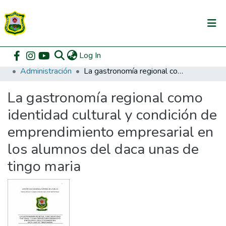
(current)
Log In
Communities & Collections
Home
Pregrado
Facultad de Ciencias Económicas y Administrativas
Administración
La gastronomía regional como identidad cultural y condición de emprendimiento empresarial en los alumnos del daca unas de tingo maria
All of DSpace
La gastronomía regional como
DSpace Statistics
identidad cultural y condición de
emprendimiento empresarial en
los alumnos del daca unas de
tingo maria