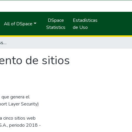
DSpace
Estadísticas
All of DSpace
Statistics
de Uso
Cifrado con el protocolo ssl/tls y el rendimiento de sitios web. caso: empresa web-out, 2018 – 2019
ento de sitios
o que genera el
ort Layer Security)
a cinco sitios web
S.A., periodo 2018 -