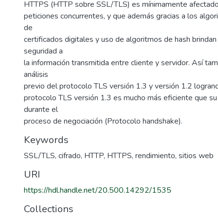
HTTPS (HTTP sobre SSL/TLS) es mínimamente afectado 
peticiones concurrentes, y que además gracias a los algor
de
certificados digitales y uso de algoritmos de hash brinda
seguridad a
la información transmitida entre cliente y servidor. Así tam
análisis
previo del protocolo TLS versión 1.3 y versión 1.2 logran
protocolo TLS versión 1.3 es mucho más eficiente que s
durante el
proceso de negociación (Protocolo handshake).
Keywords
SSL/TLS
,
cifrado
,
HTTP
,
HTTPS
,
rendimiento
,
sitios web
URI
https://hdl.handle.net/20.500.14292/1535
Collections