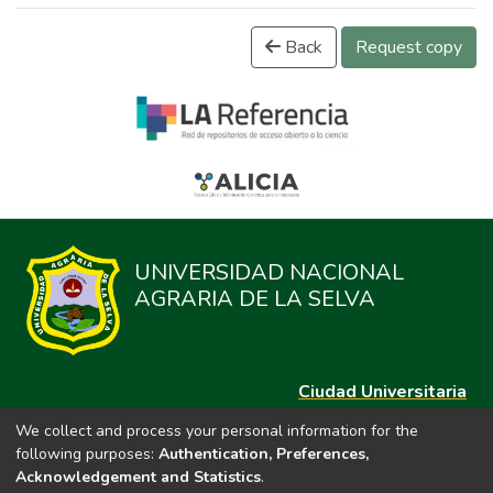
Back
Request copy
UNIVERSIDAD NACIONAL
AGRARIA DE LA SELVA
Ciudad Universitaria
Carretera Central km. 1.21 Tingo María, Huánuco
We collect and process your personal information for the
Datos del contacto
following purposes:
Authentication, Preferences,
(44)209020
Acknowledgement and Statistics
.