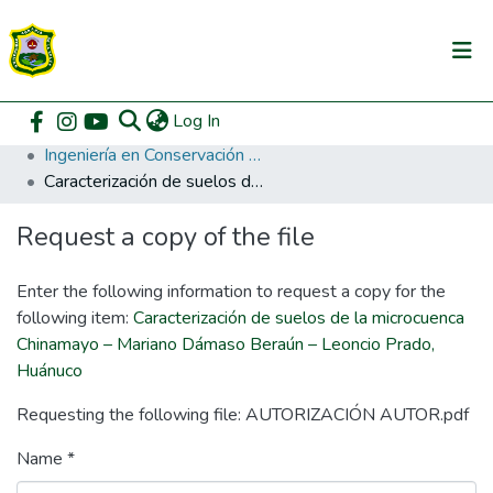
(current)
Log In
Communities & Collections
Home
Pregrado
Facultad de Recursos Naturales Renovables
Ingeniería en Conservación de Suelos y Agua
All of DSpace
Caracterización de suelos de la microcuenca Chinamayo – Mariano Dámaso Beraún – Leoncio Prado, Huánuco
DSpace Statistics
Request a copy of the file
Enter the following information to request a copy for the
following item:
Caracterización de suelos de la microcuenca
Chinamayo – Mariano Dámaso Beraún – Leoncio Prado,
Huánuco
Requesting the following file: AUTORIZACIÓN AUTOR.pdf
Name *