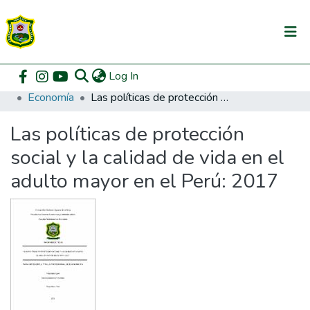
(current)
Log In
Communities & Collections
Home
Pregrado
Facultad de Ciencias Económicas y Administrativas
Economía
Las políticas de protección social y la calidad de vida en el adulto mayor en el Perú: 2017
All of DSpace
Las políticas de protección
DSpace Statistics
social y la calidad de vida en el
adulto mayor en el Perú: 2017