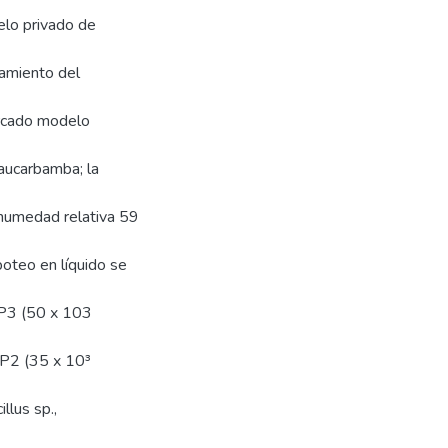
lo privado de
tamiento del
ercado modelo
aucarbamba; la
humedad relativa 59
oteo en líquido se
l P3 (50 x 103
 P2 (35 x 10³
llus sp.,