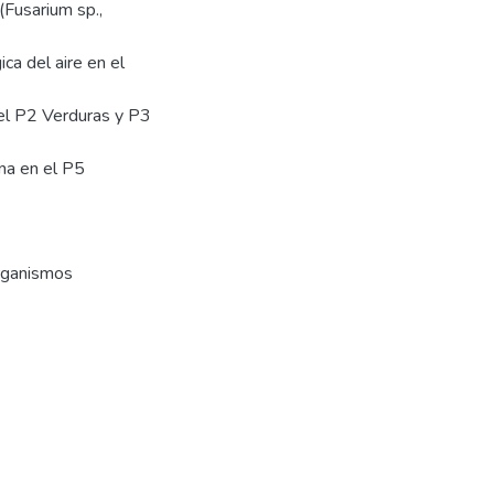
Fusarium sp.,
ca del aire en el
el P2 Verduras y P3
na en el P5
rganismos