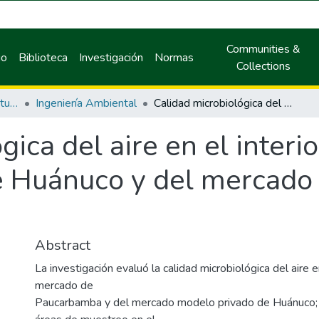
Communities &
io
Biblioteca
Investigación
Normas
Collections
Facultad de Recursos Naturales Renovables
Ingeniería Ambiental
Calidad microbiológica del aire en el interior del mercado modelo privado de Huánuco y del mercado de Paucarbamba, Huánuco – 2021.
gica del aire en el inter
e Huánuco y del mercado
Abstract
La investigación evaluó la calidad microbiológica del aire en
mercado de
Paucarbamba y del mercado modelo privado de Huánuco;