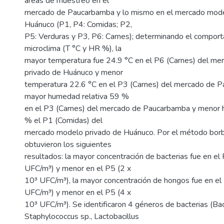
áreas de muestreo en el
mercado de Paucarbamba y lo mismo en el mercado mode
Huánuco (P1, P4: Comidas; P2,
P5: Verduras y P3, P6: Carnes); determinando el compor
microclima (T °C y HR %), la
mayor temperatura fue 24.9 °C en el P6 (Carnes) del m
privado de Huánuco y menor
temperatura 22.6 °C en el P3 (Carnes) del mercado de P
mayor humedad relativa 59 %
en el P3 (Carnes) del mercado de Paucarbamba y menor 
% el P1 (Comidas) del
mercado modelo privado de Huánuco. Por el método borb
obtuvieron los siguientes
resultados: la mayor concentración de bacterias fue en e
UFC/m³) y menor en el P5 (2 x
10³ UFC/m³), la mayor concentración de hongos fue en el
UFC/m³) y menor en el P5 (4 x
10³ UFC/m³). Se identificaron 4 géneros de bacterias (Baci
Staphylococcus sp., Lactobacillus