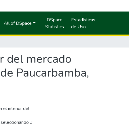
DSpace
Estadísticas
All of DSpace
Statistics
de Uso
ior del mercado
 de Paucarbamba,
 el interior del
 seleccionando 3