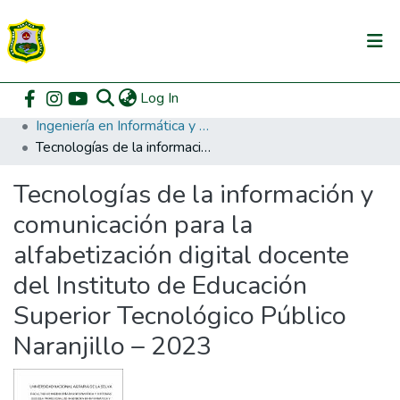
(current)
Log In
Communities & Collections
Home
Pregrado
Facultad de Ingeniería en Informática y Sistemas
Ingeniería en Informática y Sistemas
All of DSpace
Tecnologías de la información y comunicación para la alfabetización digital docente del Instituto de Educación Superior Tecnológico Público Naranjillo – 2023
DSpace Statistics
Tecnologías de la información y
comunicación para la
alfabetización digital docente
del Instituto de Educación
Superior Tecnológico Público
Naranjillo – 2023