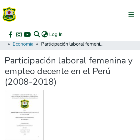
(current)
Log In
Communities & Collections
Home
Pregrado
Facultad de Ciencias Económicas y Administrativas
Economía
Participación laboral femenina y empleo decente en el Perú (2008-2018)
All of DSpace
Participación laboral femenina y
DSpace Statistics
empleo decente en el Perú
(2008-2018)