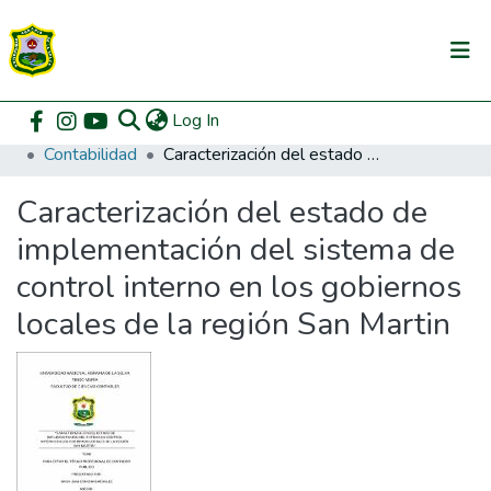
(current)
Log In
Communities & Collections
Home
Pregrado
Facultad de Contabilidad
Contabilidad
Caracterización del estado de implementación del sistema de control interno en los gobiernos locales de la región San Martin
All of DSpace
Caracterización del estado de
DSpace Statistics
implementación del sistema de
control interno en los gobiernos
locales de la región San Martin