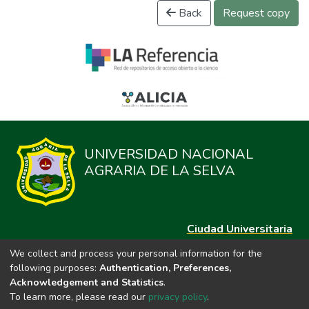
Back
Request copy
UNIVERSIDAD NACIONAL
AGRARIA DE LA SELVA
Ciudad Universitaria
Carretera Central km. 1.21 Tingo María, Huánuco
We collect and process your personal information for the
Datos del contacto
following purposes:
Authentication, Preferences,
(44)209020
Acknowledgement and Statistics
.
repositorio@unas.edu.pe
To learn more, please read our
privacy policy
.
https://portalweb.unas.edu.pe/