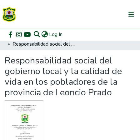
(current)
Log In
Communities & Collections
Home
Posgrado
Maestría en Gestión Pública
Responsabilidad social del gobierno local y la calidad de vida en los pobladores de la provincia de Leoncio Prado
All of DSpace
Responsabilidad social del
DSpace Statistics
gobierno local y la calidad de
vida en los pobladores de la
provincia de Leoncio Prado