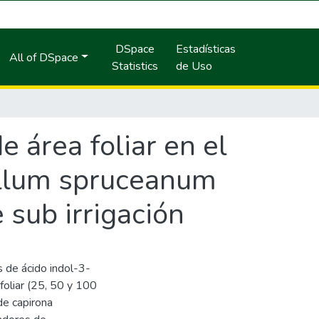
DSpace
Estadísticas
All of DSpace
Statistics
de Uso
e área foliar en el
yllum spruceanum
sub irrigación
s de ácido indol-3-
foliar (25, 50 y 100
de capirona