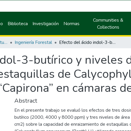
Communities &
io
Biblioteca
Investigación
Normas
Collections
Facultad de Recursos Naturales Renovables
Ingeniería Forestal
Efecto del ácido indol-3-butírico y niveles de área foliar en el enraizamiento de estaquillas de Calycophyllum spruceanum (Benth) H. Schum “Capirona” en cámaras de sub irrigación
dol-3-butírico y niveles d
estaquillas de Calycoph
“Capirona” en cámaras de 
Abstract
En el presente trabajo se evaluó los efectos de tres dosi
butírico (2000, 4000 y 8000 ppm) y tres niveles de área 
cm2) sobre la capacidad de enraizamiento de estaquillas 