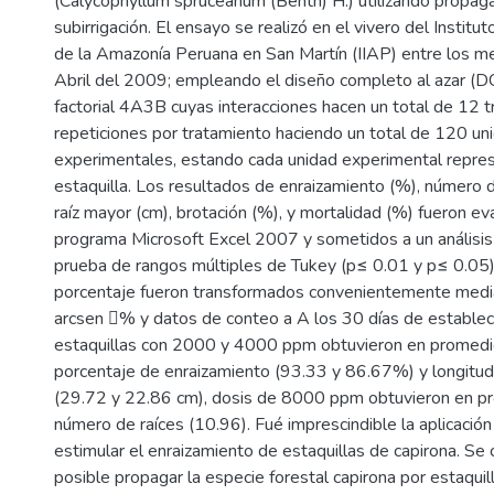
(Calycophyllum spruceanum (Benth) H.) utilizando propag
subirrigación. El ensayo se realizó en el vivero del Institu
de la Amazonía Peruana en San Martín (IIAP) entre los m
Abril del 2009; empleando el diseño completo al azar (D
factorial 4A3B cuyas interacciones hacen un total de 12 
repeticiones por tratamiento haciendo un total de 120 un
experimentales, estando cada unidad experimental repre
estaquilla. Los resultados de enraizamiento (%), número d
raíz mayor (cm), brotación (%), y mortalidad (%) fueron ev
programa Microsoft Excel 2007 y sometidos a un análisis 
prueba de rangos múltiples de Tukey (p≤ 0.01 y p≤ 0.05)
porcentaje fueron transformados convenientemente media
arcsen % y datos de conteo a A los 30 días de establec
estaquillas con 2000 y 4000 ppm obtuvieron en promedi
porcentaje de enraizamiento (93.33 y 86.67%) y longitud
(29.72 y 22.86 cm), dosis de 8000 ppm obtuvieron en p
número de raíces (10.96). Fué imprescindible la aplicació
estimular el enraizamiento de estaquillas de capirona. Se
posible propagar la especie forestal capirona por estaqu