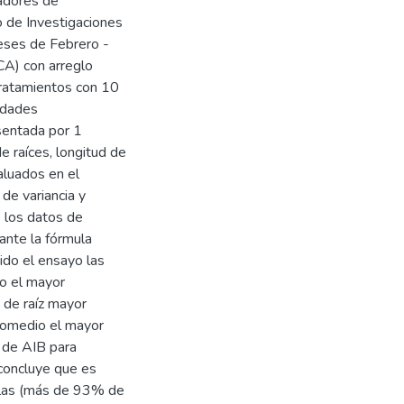
adores de
to de Investigaciones
eses de Febrero -
CA) con arreglo
tratamientos con 10
idades
sentada por 1
e raíces, longitud de
aluados en el
de variancia y
 los datos de
nte la fórmula
ido el ensayo las
o el mayor
 de raíz mayor
romedio el mayor
n de AIB para
 concluye que es
illas (más de 93% de