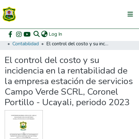
(current)
Log In
Communities & Collections
Home
Pregrado
Facultad de Contabilidad
Contabilidad
El control del costo y su incidencia en la rentabilidad de la empresa estación de servicios Campo Verde SCRL, Coronel Portillo - Ucayali, periodo 2023
All of DSpace
El control del costo y su
DSpace Statistics
incidencia en la rentabilidad de
la empresa estación de servicios
Campo Verde SCRL, Coronel
Portillo - Ucayali, periodo 2023