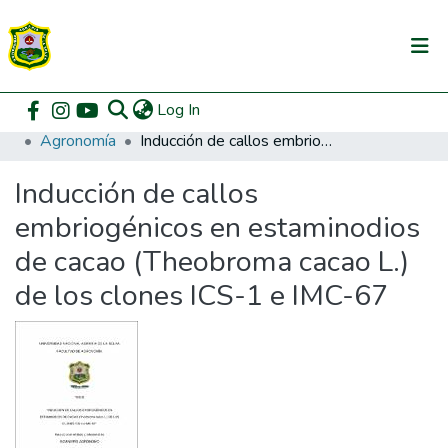
(current)
Log In
Communities & Collections
Home
Pregrado
Facultad de Agronomía
Agronomía
Inducción de callos embriogénicos en estaminodios de cacao (Theobroma cacao L.) de los clones ICS-1 e IMC-67
All of DSpace
Inducción de callos
DSpace Statistics
embriogénicos en estaminodios
de cacao (Theobroma cacao L.)
de los clones ICS-1 e IMC-67