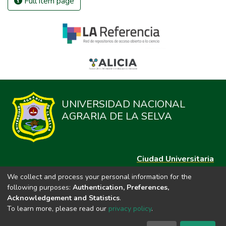
Full item page
UNIVERSIDAD NACIONAL
AGRARIA DE LA SELVA
Ciudad Universitaria
Carretera Central km. 1.21 Tingo María, Huánuco
We collect and process your personal information for the
Datos del contacto
following purposes:
Authentication, Preferences,
(44)209020
Acknowledgement and Statistics
.
repositorio@unas.edu.pe
To learn more, please read our
privacy policy
.
https://portalweb.unas.edu.pe/