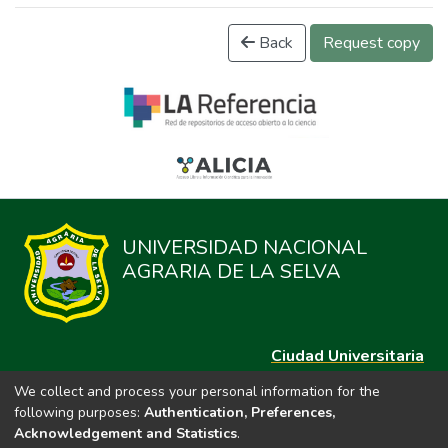
Back
Request copy
UNIVERSIDAD NACIONAL
AGRARIA DE LA SELVA
Ciudad Universitaria
Carretera Central km. 1.21 Tingo María, Huánuco
We collect and process your personal information for the
Datos del contacto
following purposes:
Authentication, Preferences,
(44)209020
Acknowledgement and Statistics
.