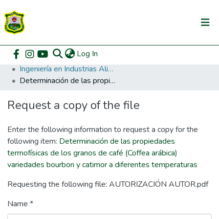
(current)
Log In
Communities & Collections
Home
Pregrado
Facultad de Ingeniería en Industrias Alimentarias
Ingeniería en Industrias Alimentarias
All of DSpace
Determinación de las propiedades termofísicas de los granos de café (Coffea arábica) variedades bourbon y catimor a diferentes temperaturas
DSpace Statistics
Request a copy of the file
Enter the following information to request a copy for the
following item:
Determinación de las propiedades
termofísicas de los granos de café (Coffea arábica)
variedades bourbon y catimor a diferentes temperaturas
Requesting the following file: AUTORIZACIÓN AUTOR.pdf
Name *