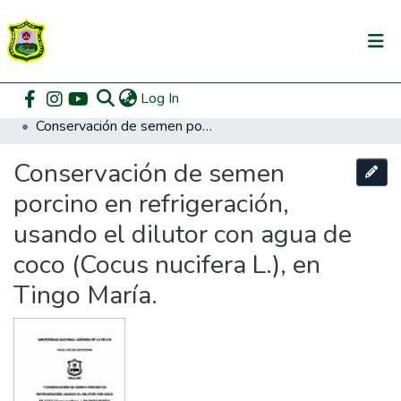
(current)
Log In
Communities & Collections
Home
Pregrado
Facultad de Zootecnia
Zootecnia
Conservación de semen porcino en refrigeración, usando el dilutor con agua de coco (Cocus nucifera L.), en Tingo María.
All of DSpace
Conservación de semen
DSpace Statistics
porcino en refrigeración,
usando el dilutor con agua de
coco (Cocus nucifera L.), en
Tingo María.