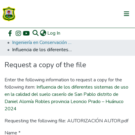
(current)
Log In
Communities & Collections
Home
Pregrado
Facultad de Recursos Naturales Renovables
Ingeniería en Conservación de Suelos y Agua
All of DSpace
Influencia de los diferentes sistemas de uso en la calidad del suelo caserío de San Pablo distrito de Daniel Alomía Robles provincia Leoncio Prado – Huánuco 2024
DSpace Statistics
Request a copy of the file
Enter the following information to request a copy for the
following item:
Influencia de los diferentes sistemas de uso
en la calidad del suelo caserío de San Pablo distrito de
Daniel Alomía Robles provincia Leoncio Prado – Huánuco
2024
Requesting the following file: AUTORIZACIÓN AUTOR.pdf
Name *