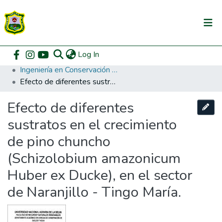
(current)
Log In
Communities & Collections
Home
Pregrado
Facultad de Recursos Naturales Renovables
Ingeniería en Conservación de Suelos y Agua
All of DSpace
Efecto de diferentes sustratos en el crecimiento de pino chuncho (Schizolobium amazonicum Huber ex Ducke), en el sector de Naranjillo - Tingo María.
DSpace Statistics
Efecto de diferentes
sustratos en el crecimiento
de pino chuncho
(Schizolobium amazonicum
Huber ex Ducke), en el sector
de Naranjillo - Tingo María.