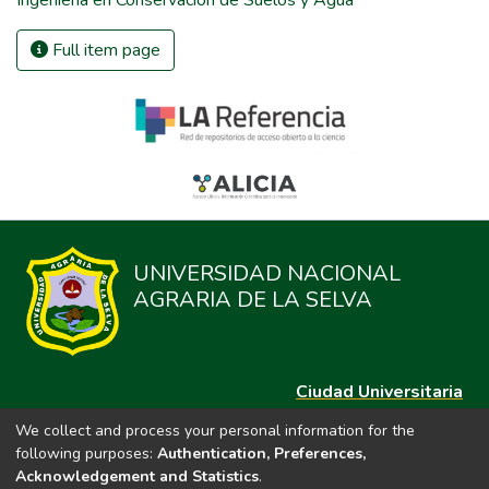
Ingeniería en Conservación de Suelos y Agua
Full item page
UNIVERSIDAD NACIONAL
AGRARIA DE LA SELVA
Ciudad Universitaria
Carretera Central km. 1.21 Tingo María, Huánuco
We collect and process your personal information for the
Datos del contacto
following purposes:
Authentication, Preferences,
(44)209020
Acknowledgement and Statistics
.