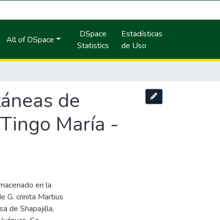
DSpace
Estadísticas
All of DSpace
Statistics
de Uso
táneas de
 Tingo María -
lmacenado en la
 G. crinita Martius
sa de Shapajilla,