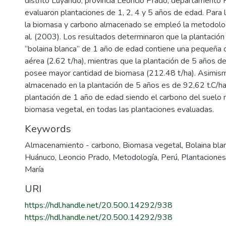
distrito Luyando, provincia Leoncio Prado, departamento
evaluaron plantaciones de 1, 2, 4 y 5 años de edad. Para 
la biomasa y carbono almacenado se empleó la metodo
al. (2003). Los resultados determinaron que la plantación 
“bolaina blanca” de 1 año de edad contiene una pequeña 
aérea (2.62 t/ha), mientras que la plantación de 5 años d
posee mayor cantidad de biomasa (212.48 t/ha). Asimism
almacenado en la plantación de 5 años es de 92,62 t.C/ha 
plantación de 1 año de edad siendo el carbono del suelo 
biomasa vegetal, en todas las plantaciones evaluadas.
Keywords
Almacenamiento - carbono
,
Biomasa vegetal
,
Bolaina bla
Huánuco
,
Leoncio Prado
,
Metodología
,
Perú
,
Plantaciones
María
URI
https://hdl.handle.net/20.500.14292/938
https://hdl.handle.net/20.500.14292/938