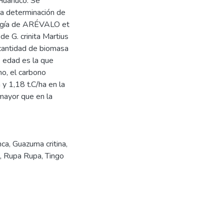
 Huánuco. Se
la determinación de
logía de ARÉVALO et
de G. crinita Martius
cantidad de biomasa
e edad es la que
o, el carbono
y 1,18 t.C/ha en la
mayor que en la
nca
,
Guazuma critina
,
,
Rupa Rupa
,
Tingo