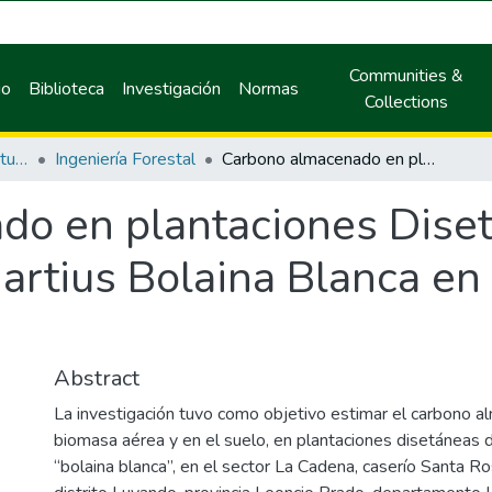
Communities &
io
Biblioteca
Investigación
Normas
Collections
Facultad de Recursos Naturales Renovables
Ingeniería Forestal
Carbono almacenado en plantaciones Disetáneas de Guazuma crinita Martius Bolaina Blanca en Tingo María - Perú
do en plantaciones Dise
artius Bolaina Blanca en
Abstract
La investigación tuvo como objetivo estimar el carbono a
biomasa aérea y en el suelo, en plantaciones disetáneas de
“bolaina blanca”, en el sector La Cadena, caserío Santa Ro