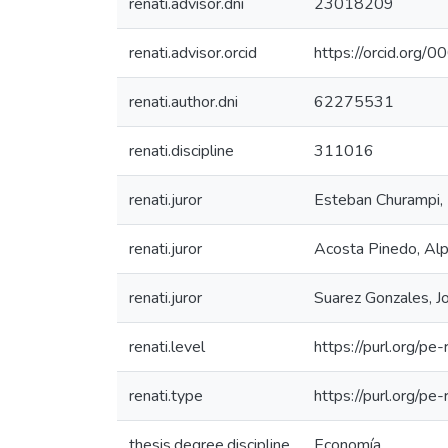
renati.advisor.dni
23018209
renati.advisor.orcid
https://orcid.or
renati.author.dni
62275531
renati.discipline
311016
renati.juror
Esteban Churampi, E
renati.juror
Acosta Pinedo, Alp
renati.juror
Suarez Gonzales, J
renati.level
https://purl.org/pe
renati.type
https://purl.org/pe
thesis.degree.discipline
Economía