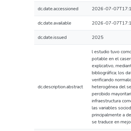
dc.date.accessioned
2026-07-07T17:1
dc.date.available
2026-07-07T17:1
dc.date.issued
2025
l estudio tuvo como
potable en el caser
explicativo, median
bibliográfica; los 
verificando normal
dc.description.abstract
heterogénea del ser
percibido mayoritar
infraestructura com
las variables socio
principalmente a def
se traduce en mejo