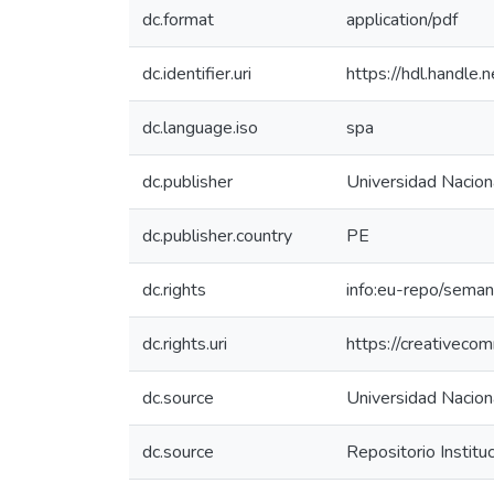
dc.format
application/pdf
dc.identifier.uri
https://hdl.handl
dc.language.iso
spa
dc.publisher
Universidad Naciona
dc.publisher.country
PE
dc.rights
info:eu-repo/sema
dc.rights.uri
https://creativeco
dc.source
Universidad Naciona
dc.source
Repositorio Instit