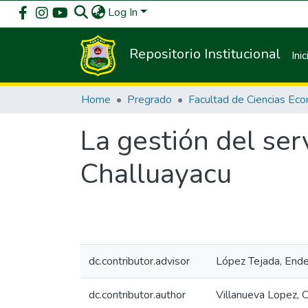
Log In
Repositorio Institucional
Inic
Home
Pregrado
La gestión del ser
Challuayacu
dc.contributor.advisor
López Tejada, Ende
dc.contributor.author
Villanueva Lopez,