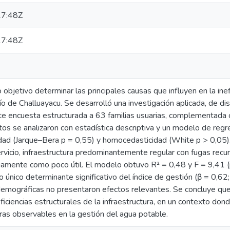
7:48Z
7:48Z
 objetivo determinar las principales causas que influyen en la inef
ío de Challuayacu. Se desarrolló una investigación aplicada, de dis
te encuesta estructurada a 63 familias usuarias, complementada 
datos se analizaron con estadística descriptiva y un modelo de reg
idad (Jarque–Bera p = 0,55) y homocedasticidad (White p > 0,05)
vicio, infraestructura predominantemente regular con fugas recurr
iamente como poco útil. El modelo obtuvo R² = 0,48 y F = 9,41 (p
o único determinante significativo del índice de gestión (β = 0,62;
demográficas no presentaron efectos relevantes. Se concluye que l
iciencias estructurales de la infraestructura, en un contexto dond
ras observables en la gestión del agua potable.