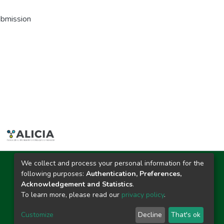
ubmission
We collect and process your personal information for the
Ciudad Universitaria
following purposes:
Authentication, Preferences,
Carretera Central km. 1.21 Tingo María, Huánuco
Acknowledgement and Statistics
.
Datos del contacto
To learn more, please read our
privacy policy
.
(44)209020
repositorio@unas.edu.pe
Customize
Decline
That's ok
https://portalweb.unas.edu.pe/