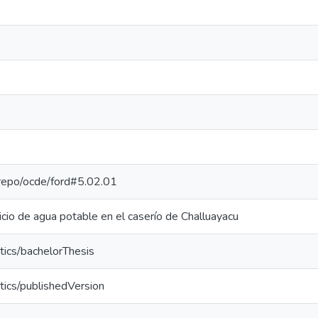
e-repo/ocde/ford#5.02.01
icio de agua potable en el caserío de Challuayacu
tics/bachelorThesis
tics/publishedVersion