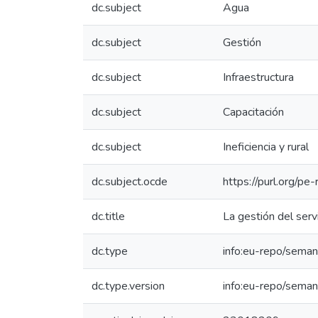
dc.subject
Agua
dc.subject
Gestión
dc.subject
Infraestructura
dc.subject
Capacitación
dc.subject
Ineficiencia y rural
dc.subject.ocde
https://purl.org/p
dc.title
La gestión del serv
dc.type
info:eu-repo/seman
dc.type.version
info:eu-repo/seman