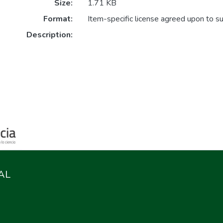
Size:
1.71 KB
Format:
Item-specific license agreed upon to s
Description:
AL