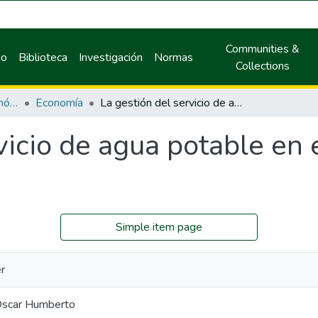
Communities &
io
Biblioteca
Investigación
Normas
Collections
Facultad de Ciencias Económicas y Administrativas
Economía
La gestión del servicio de agua potable en el caserío de Challuayacu
vicio de agua potable en 
Simple item page
r
 Oscar Humberto