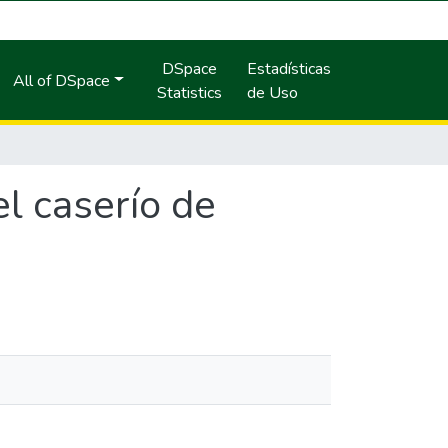
DSpace
Estadísticas
All of DSpace
Statistics
de Uso
el caserío de