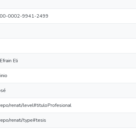
g/0000-0002-9941-2499
frain Eli
inio
osé
-repo/renati/level#tituloProfesional
-repo/renati/type#tesis