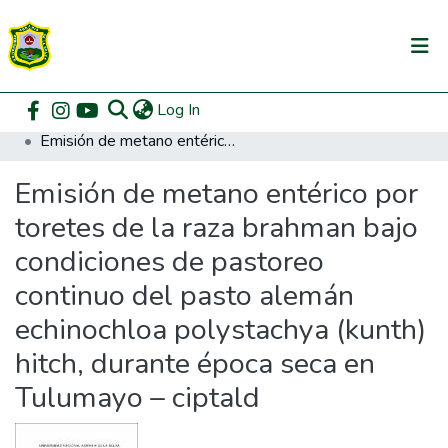
(current)
Log In
Communities & Collections
Home
Pregrado
Facultad de Zootecnia
Zootecnia
Emisión de metano entérico por toretes de la raza brahman bajo condiciones de pastoreo continuo del pasto alemán echinochloa polystachya (kunth) hitch, durante época seca en Tulumayo – ciptald
All of DSpace
Emisión de metano entérico por
DSpace Statistics
toretes de la raza brahman bajo
condiciones de pastoreo
continuo del pasto alemán
echinochloa polystachya (kunth)
hitch, durante época seca en
Tulumayo – ciptald