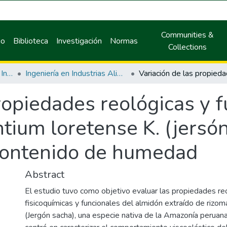
Communities &
io
Biblioteca
Investigación
Normas
Collections
Facultad de Ingeniería en Industrias Alimentarias
Ingeniería en Industrias Alimentarias
ropiedades reológicas y f
ium loretense K. (jersón
 contenido de humedad
Abstract
El estudio tuvo como objetivo evaluar las propiedades reo
fisicoquímicas y funcionales del almidón extraído de rizom
(Jergón sacha), una especie nativa de la Amazonía peruana