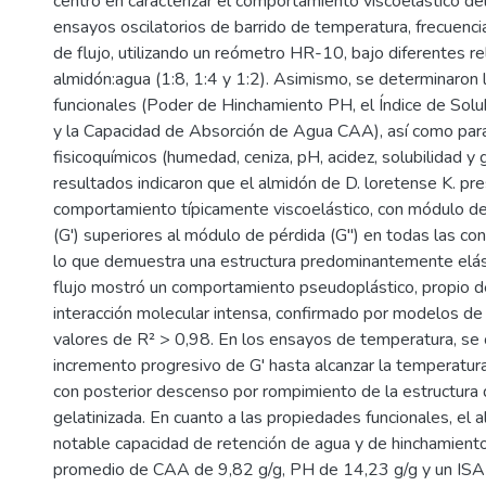
centró en caracterizar el comportamiento viscoelástico d
ensayos oscilatorios de barrido de temperatura, frecuencia
de flujo, utilizando un reómetro HR-10, bajo diferentes re
almidón:agua (1:8, 1:4 y 1:2). Asimismo, se determinaron
funcionales (Poder de Hinchamiento PH, el Índice de Solu
y la Capacidad de Absorción de Agua CAA), así como pa
fisicoquímicos (humedad, ceniza, pH, acidez, solubilidad y g
resultados indicaron que el almidón de D. loretense K. pr
comportamiento típicamente viscoelástico, con módulo 
(G') superiores al módulo de pérdida (G'') en todas las co
lo que demuestra una estructura predominantemente elásti
flujo mostró un comportamiento pseudoplástico, propio 
interacción molecular intensa, confirmado por modelos de 
valores de R² > 0,98. En los ensayos de temperatura, se
incremento progresivo de G' hasta alcanzar la temperatura
con posterior descenso por rompimiento de la estructura 
gelatinizada. En cuanto a las propiedades funcionales, el
notable capacidad de retención de agua y de hinchamiento
promedio de CAA de 9,82 g/g, PH de 14,23 g/g y un ISA