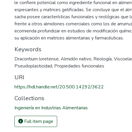
le confiere potencial como ingrediente funcional en alime
espesantes y matrices gelificadas. Se concluye que el al
sacha posee características funcionales y reológicas que 
frente a otros almidones comerciales como los de arrurru
ecomienda profundizar en estudios de modificación química
su aplicación en matrices alimentarias y farmacéuticas.
Keywords
Dracontium loretense
,
Almidón nativo
,
Reología
,
Viscoela
Pseudoplasticidad
,
Propiedades funcionales
URI
https://hdl.handle.net/20.500.14292/3622
Collections
Ingeniería en Industrias Alimentarias
Full item page