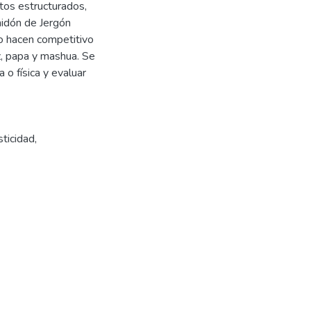
ntos estructurados,
midón de Jergón
lo hacen competitivo
z, papa y mashua. Se
 o física y evaluar
sticidad
,