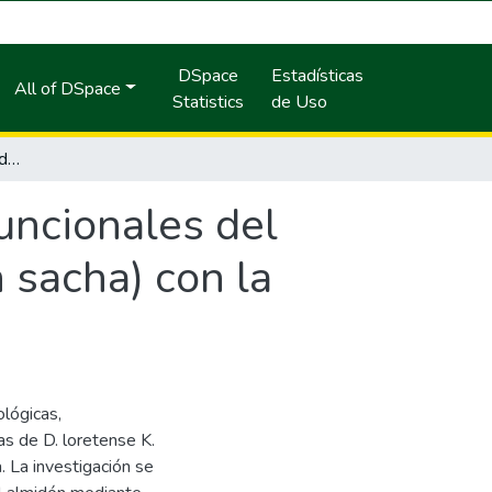
DSpace
Estadísticas
All of DSpace
Statistics
de Uso
Variación de las propiedades reológicas y funcionales del almidón de Dracontium loretense K. (jersón sacha) con la temperatura y el contenido de humedad
uncionales del
 sacha) con la
lógicas,
as de D. loretense K.
. La investigación se