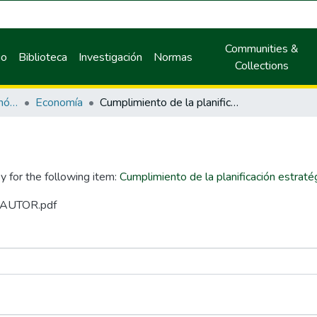
Communities &
io
Biblioteca
Investigación
Normas
Collections
Facultad de Ciencias Económicas y Administrativas
Economía
Cumplimiento de la planificación estratégica en el gobierno regional de San Martín
y for the following item:
Cumplimiento de la planificación estraté
N AUTOR.pdf