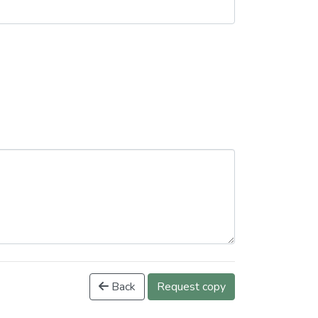
Back
Request copy