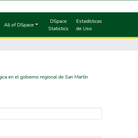
DSpace
Estadísticas
All of DSpace
Statistics
de Uso
gica en el gobierno regional de San Martín