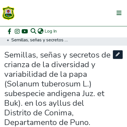
(current)
Log In
Communities & Collections
Home
Posgrado
Maestría en Biodiversidad y Agricultura Campesino Andino-Amazónica
Semillas, señas y secretos de crianza de la diversidad y variabilidad de la papa (Solanum tuberosum L.) subespecie andigena Juz. et Buk). en los ayllus del Distrito de Conima, Departamento de Puno.
All of DSpace
Semillas, señas y secretos de
DSpace Statistics
crianza de la diversidad y
variabilidad de la papa
(Solanum tuberosum L.)
subespecie andigena Juz. et
Buk). en los ayllus del
Distrito de Conima,
Departamento de Puno.