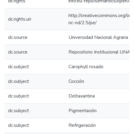
dc.rights
info:eu-repo/semantics/openAc
http://creativecommons.org/lic
dc.rights.uri
nc-nd/2.5/pe/
dc.source
Universidad Nacional Agraria de
dc.source
Repositorio Institucional UNAS
dc.subject
Carophyll rosado
dc.subject
Cocción
dc.subject
Deltaxantina
dc.subject
Pigmentación
dc.subject
Refrigeración