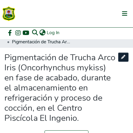
(current)
Log In
Communities & Collections
Home
Pregrado
Facultad de Zootecnia
Zootecnia
Pigmentación de Trucha Arco Iris (Oncorhynchus mykiss) en fase de acabado, durante el almacenamiento en refrigeración y proceso de cocción, en el Centro Piscícola El Ingenio.
All of DSpace
Pigmentación de Trucha Arco
DSpace Statistics
Iris (Oncorhynchus mykiss)
en fase de acabado, durante
el almacenamiento en
refrigeración y proceso de
cocción, en el Centro
Piscícola El Ingenio.