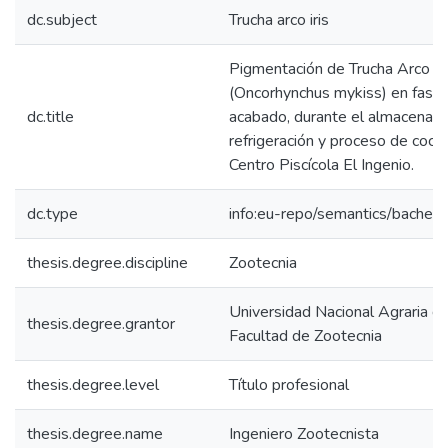
dc.subject
Trucha arco iris
Pigmentación de Trucha Arco Iri
(Oncorhynchus mykiss) en fase
dc.title
acabado, durante el almacenam
refrigeración y proceso de cocci
Centro Piscícola El Ingenio.
dc.type
info:eu-repo/semantics/bachelo
thesis.degree.discipline
Zootecnia
Universidad Nacional Agraria de
thesis.degree.grantor
Facultad de Zootecnia
thesis.degree.level
Título profesional
thesis.degree.name
Ingeniero Zootecnista