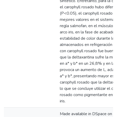
sintético. Entretanto, para la de
el carophyll rosado hubo diferen
(P<0.05), el carophyll rosado t
mejores valores en el sistema 
regla salmofan, en el músculo d
arco iris, en la fase de acabado.
estabilidad de color durante los
almacenados en refrigeración 
con carophyll rosado fue buena
que la deltaxantina sufre la ma
en a* y b* en un 26,8% y en la 
provoca un aumento de L, aclar
a* y b*, presentando mayor esta
carophyll rosado que la deltaxa
lo que se concluye utilizar el ca
rosado como pigmentante en tr
iris.
Made available in DSpace on 