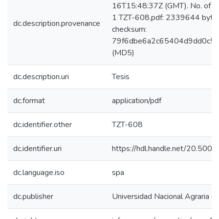
16T15:48:37Z (GMT). No. of bi
1 TZT-608.pdf: 2339644 byte
dc.description.provenance
checksum:
79f6dbe6a2c65404d9dd0c5
(MD5)
dc.description.uri
Tesis
dc.format
application/pdf
dc.identifier.other
TZT-608
dc.identifier.uri
https://hdl.handle.net/20.500
dc.language.iso
spa
dc.publisher
Universidad Nacional Agraria de