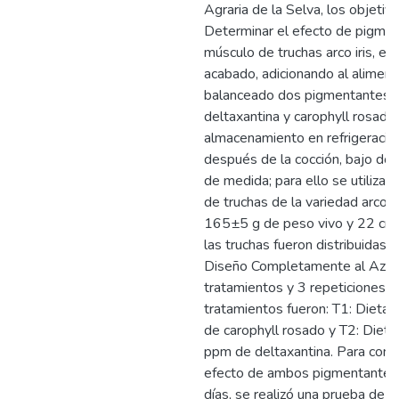
Agraria de la Selva, los objetiv
Determinar el efecto de pigmen
músculo de truchas arco iris, en 
acabado, adicionando al aliment
balanceado dos pigmentantes,
deltaxantina y carophyll rosado,
almacenamiento en refrigeració
después de la cocción, bajo do
de medida; para ello se utilizar
de truchas de la variedad arco ir
165±5 g de peso vivo y 22 cm d
las truchas fueron distribuidas 
Diseño Completamente al Azar
tratamientos y 3 repeticiones. 
tratamientos fueron: T1: Dieta
de carophyll rosado y T2: Diet
ppm de deltaxantina. Para comp
efecto de ambos pigmentantes 
días, se realizó una prueba de 