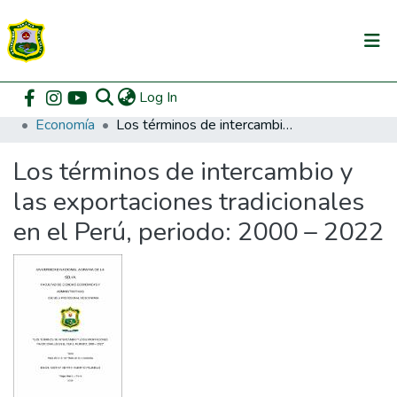
(current)
Log In
Communities & Collections
Home
Pregrado
Facultad de Ciencias Económicas y Administrativas
Economía
Los términos de intercambio y las exportaciones tradicionales en el Perú, periodo: 2000 – 2022
All of DSpace
Los términos de intercambio y
DSpace Statistics
las exportaciones tradicionales
en el Perú, periodo: 2000 – 2022