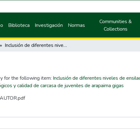
Communities &
io
Biblioteca
Investigación
Normas
Collections
Inclusión de diferentes niveles de ensilado fermentado de pescado en las dietas sobre el desempeño biometrico, parámetros hematológicos y calidad de carcasa de juveniles de arapaima gigas
y for the following item:
Inclusión de diferentes niveles de ensi
icos y calidad de carcasa de juveniles de arapaima gigas
N AUTOR.pdf