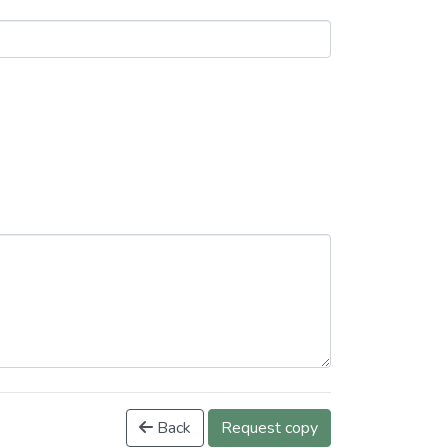
Back
Request copy