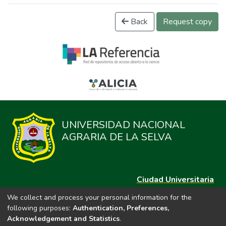
Back
Request copy
UNIVERSIDAD NACIONAL
AGRARIA DE LA SELVA
Ciudad Universitaria
Carretera Central km. 1.21 Tingo María, Huánuco
We collect and process your personal information for the
Datos del contacto
following purposes:
Authentication, Preferences,
(44)209020
Acknowledgement and Statistics
.