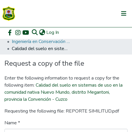
(current)
Log In
Communities & Collections
Home
Pregrado
Facultad de Recursos Naturales Renovables
Ingeniería en Conservación de Suelos y Agua
All of DSpace
Calidad del suelo en sistemas de uso en la comunidad nativa Nuevo Mundo, distrito Megantoni, provincia la Convención - Cuzco
DSpace Statistics
Request a copy of the file
Enter the following information to request a copy for the
following item:
Calidad del suelo en sistemas de uso en la
comunidad nativa Nuevo Mundo, distrito Megantoni,
provincia la Convención - Cuzco
Requesting the following file: REPORTE SIMILITUD.pdf
Name *