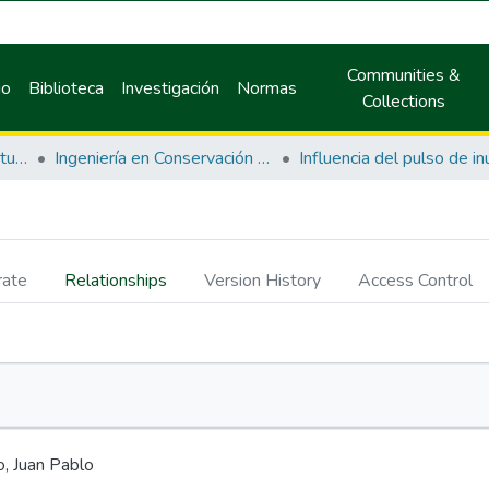
Communities &
io
Biblioteca
Investigación
Normas
Collections
Facultad de Recursos Naturales Renovables
Ingeniería en Conservación de Suelos y Agua
rate
Relationships
Version History
Access Control
o, Juan Pablo