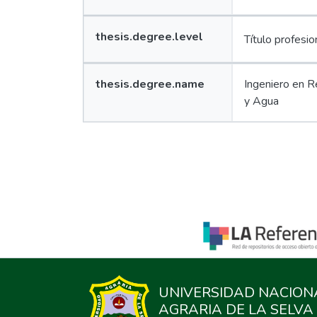
Edit
Value
thesis.degree.level
Título profesio
Lang
Edit
Value
thesis.degree.name
Ingeniero en 
Lang
y Agua
Edit
UNIVERSIDAD NACION
AGRARIA DE LA SELVA