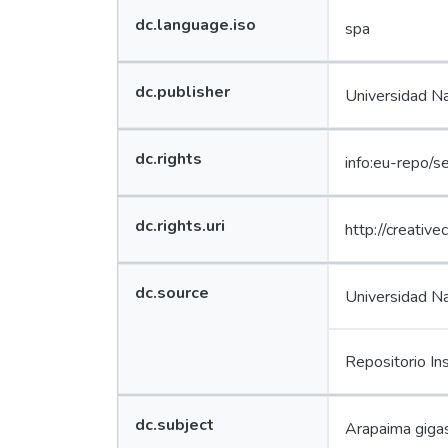
Value
dc.language.iso
spa
Lang
Edit
Value
dc.publisher
Universidad Na
Lang
Edit
Value
dc.rights
info:eu-repo/
Lang
Edit
Value
dc.rights.uri
http://creativ
Lang
Edit
Value
dc.source
Universidad Na
Lang
Edit
Repositorio In
Value
dc.subject
Arapaima giga
Lang