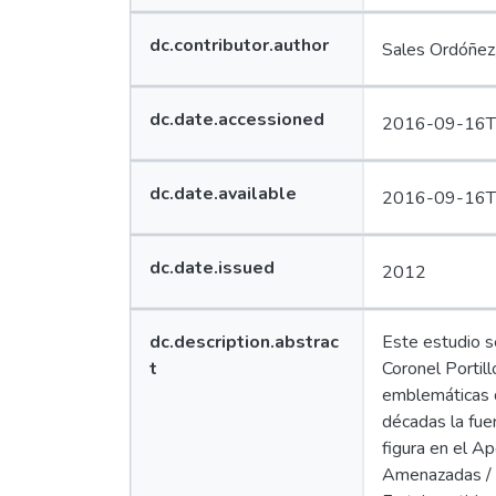
Edit
Value
dc.contributor.author
Sales Ordóñez,
Lang
Edit
Value
dc.date.accessioned
2016-09-16T
Lang
Edit
Value
dc.date.available
2016-09-16T
Lang
Edit
Value
dc.date.issued
2012
Lang
Edit
Value
dc.description.abstrac
Este estudio se
Lang
t
Coronel Portil
Edit
emblemáticas d
décadas la fue
figura en el Ap
Amenazadas / C