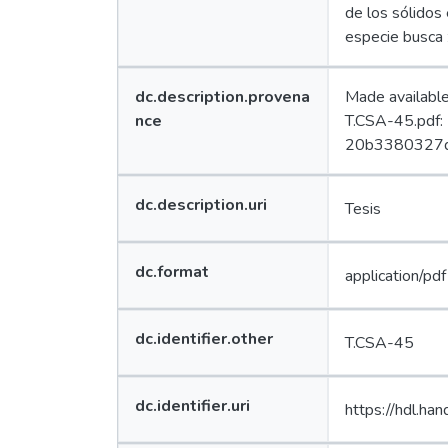
de los sólidos 
especie busca 
Value
dc.description.provena
Made availabl
Lang
nce
T.CSA-45.pdf:
Edit
20b3380327d
Value
dc.description.uri
Tesis
Lang
Edit
Value
dc.format
application/pdf
Lang
Edit
Value
dc.identifier.other
T.CSA-45
Lang
Edit
Value
dc.identifier.uri
https://hdl.h
Lang
Edit