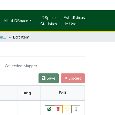
DSpace
Estadísticas
All of DSpace
Statistics
de Uso
Influencia del pulso de inundación sobre las variables limnológicas y su efecto en el desplazamiento del paiche (Arapaima gigas Cuvier) en la laguna Imiria a través de la aplicación del SIG.
Edit Item
Collection Mapper
Save
Discard
Lang
Edit