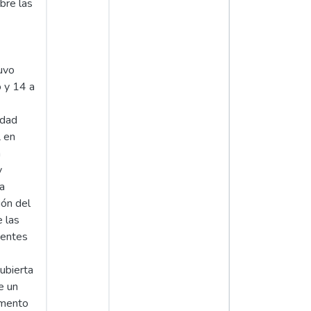
obre las
uvo
o y 14 a
idad
L en
n
y
na
ión del
e las
ientes
ubierta
e un
umento