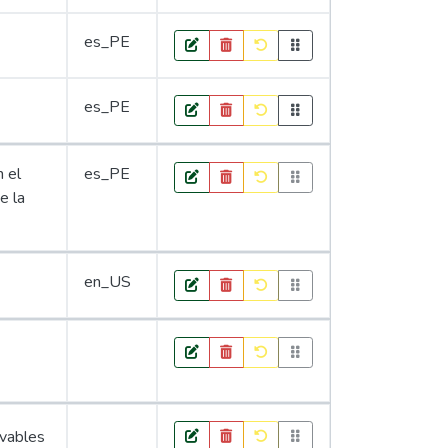
es_PE
es_PE
n el
es_PE
e la
en_US
ovables