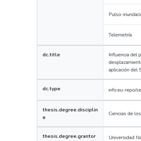
Edit
Pulso-inundac
Telemetría
Value
dc.title
Influencia del 
Lang
desplazamiento 
Edit
aplicación del 
Value
dc.type
info:eu-repo/s
Lang
Edit
Value
thesis.degree.disciplin
Lang
Ciencias de lo
e
Edit
Value
thesis.degree.grantor
Universidad Na
Lang