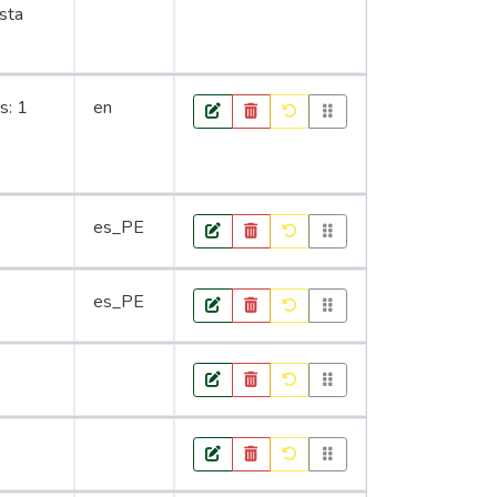
esta
s: 1
en
es_PE
es_PE