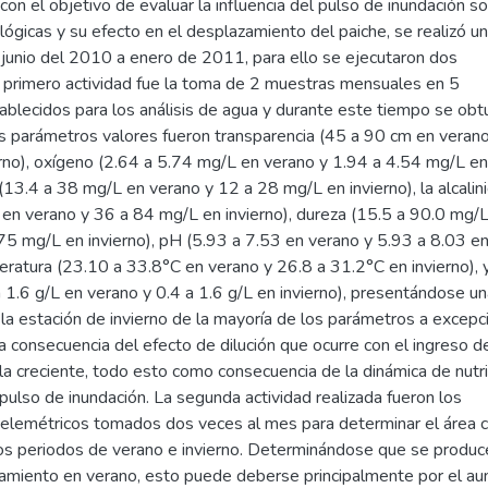
 con el objetivo de evaluar la influencia del pulso de inundación s
lógicas y su efecto en el desplazamiento del paiche, se realizó un
junio del 2010 a enero de 2011, para ello se ejecutaron dos
a primero actividad fue la toma de 2 muestras mensuales en 5
ablecidos para los análisis de agua y durante este tiempo se obt
os parámetros valores fueron transparencia (45 a 90 cm en veran
rno), oxígeno (2.64 a 5.74 mg/L en verano y 1.94 a 4.54 mg/L en
(13.4 a 38 mg/L en verano y 12 a 28 mg/L en invierno), la alcalin
en verano y 36 a 84 mg/L en invierno), dureza (15.5 a 90.0 mg/
75 mg/L en invierno), pH (5.93 a 7.53 en verano y 5.93 a 8.03 e
peratura (23.10 a 33.8°C en verano y 26.8 a 31.2°C en invierno), 
a 1.6 g/L en verano y 0.4 a 1.6 g/L en invierno), presentándose u
 la estación de invierno de la mayoría de los parámetros a excepc
a consecuencia del efecto de dilución que ocurre con el ingreso d
la creciente, todo esto como consecuencia de la dinámica de nutr
 pulso de inundación. La segunda actividad realizada fueron los
elemétricos tomados dos veces al mes para determinar el área c
los periodos de verano e invierno. Determinándose que se produc
amiento en verano, esto puede deberse principalmente por el a