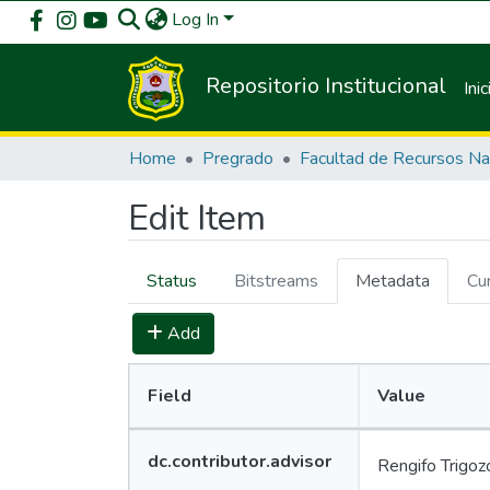
Log In
Repositorio Institucional
Inic
Home
Pregrado
Edit Item
Status
Bitstreams
Metadata
Cu
Add
Field
Value
Value
dc.contributor.advisor
Rengifo Trigoz
Lang