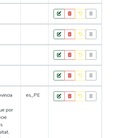
ovincia
es_PE
ue por
ecie
es
itat.