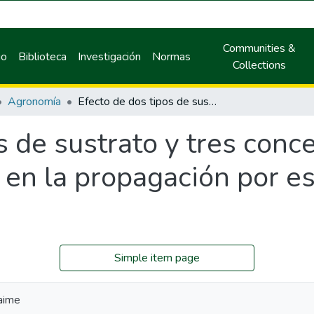
Communities &
io
Biblioteca
Investigación
Normas
Collections
Agronomía
Efecto de dos tipos de sustrato y tres concentraciones de ácido indolbutírico en la propagación por estacas de cultivo de cacao.
s de sustrato y tres conc
o en la propagación por es
Simple item page
aime