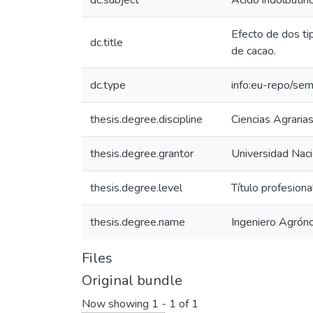
dc.subject
Ácido indolbutíri
Efecto de dos tip
dc.title
de cacao.
dc.type
info:eu-repo/sem
thesis.degree.discipline
Ciencias Agraria
thesis.degree.grantor
Universidad Naci
thesis.degree.level
Título profesiona
thesis.degree.name
Ingeniero Agró
Files
Original bundle
Now showing
1 - 1 of 1