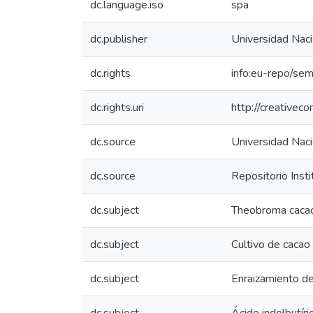
dc.language.iso
spa
dc.publisher
Universidad Naci
dc.rights
info:eu-repo/se
dc.rights.uri
http://creativec
dc.source
Universidad Naci
dc.source
Repositorio Inst
dc.subject
Theobroma cacao
dc.subject
Cultivo de cacao
dc.subject
Enraizamiento d