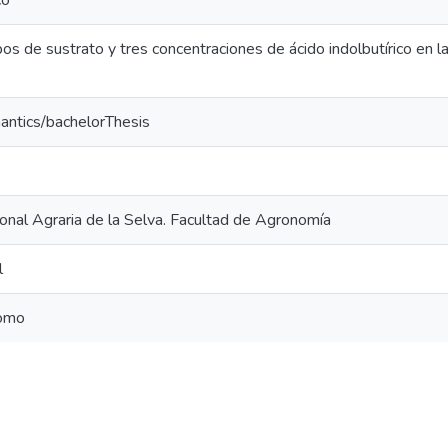
co
os de sustrato y tres concentraciones de ácido indolbutírico en l
antics/bachelorThesis
s
onal Agraria de la Selva. Facultad de Agronomía
l
nomo