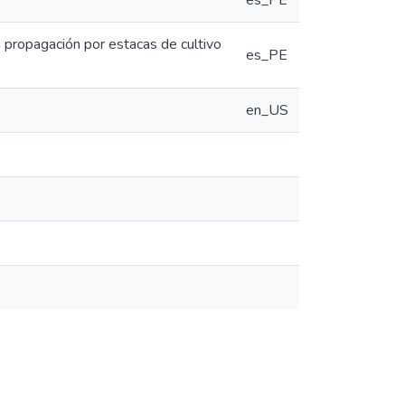
es_PE
a propagación por estacas de cultivo
es_PE
en_US