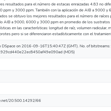
es resultados para el número de estacas enraizadas 4.83 no dif
00 ppm y 3000 ppm. También con la aplicación de AIB a 9000 y
ados se obtuvo los mejores resultados para el número de raíces 
cido AIB a 9000, 6000 y 3000 ppm en promedio de los sustratos
sticas en las características: longitud de raíz, volumen radicular, m
rotes pero si se diferenciaron estadísticamente con el tratamient
in DSpace on 2016-09-16T15:40:47Z (GMT). No. of bitstreams
e2929cd440e22ec8450af49e090ad (MD5)
dle.net/20.500.14292/66