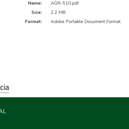
Name:
AGR-510.pdf
Size:
2.2 MB
Format:
Adobe Portable Document Format
AL