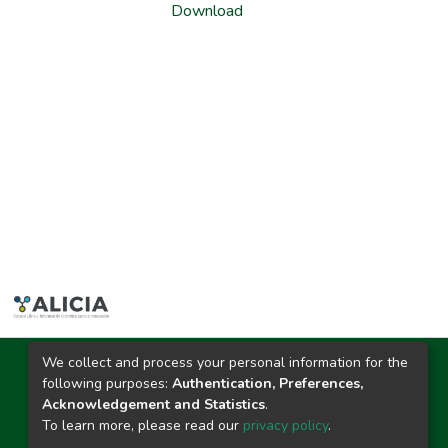
Download
We collect and process your personal information for the
Ciudad Universitaria
following purposes:
Authentication, Preferences,
Carretera Central km. 1.21 Tingo María, Huánuco
Acknowledgement and Statistics
.
Datos del contacto
To learn more, please read our
privacy policy
.
(44)209020