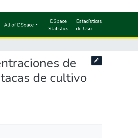
DSpace
Estadísticas
All of DSpace
Statistics
de Uso
entraciones de
tacas de cultivo