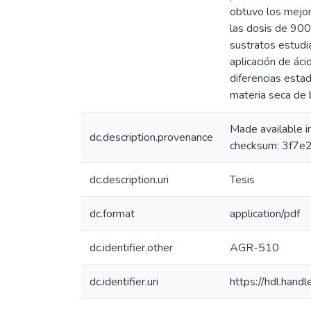
obtuvo los mejor
las dosis de 90
sustratos estudi
aplicación de á
diferencias estadí
materia seca de b
Made available 
dc.description.provenance
checksum: 3f7
dc.description.uri
Tesis
dc.format
application/pdf
dc.identifier.other
AGR-510
dc.identifier.uri
https://hdl.han