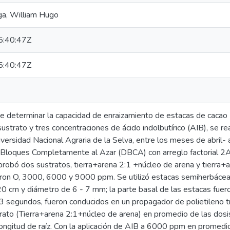
a, William Hugo
:40:47Z
:40:47Z
 de determinar la capacidad de enraizamiento de estacas de caca
ustrato y tres concentraciones de ácido indolbutírico (AIB), se r
niversidad Nacional Agraria de la Selva, entre los meses de abril
 Bloques Completamente al Azar (DBCA) con arreglo factorial 2A
robó dos sustratos, tierra+arena 2:1 +núcleo de arena y tierra+ar
ron O, 3000, 6000 y 9000 ppm. Se utilizó estacas semiherbáceas
20 cm y diámetro de 6 - 7 mm; la parte basal de las estacas fuer
3 segundos, fueron conducidos en un propagador de polietileno t
rato (Tierra+arena 2:1+núcleo de arena) en promedio de las dosi
 longitud de raíz. Con la aplicación de AIB a 6000 ppm en promedi