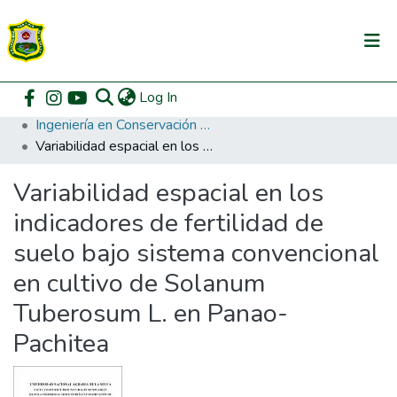
(current)
Log In
Communities & Collections
Home
Pregrado
Facultad de Recursos Naturales Renovables
Ingeniería en Conservación de Suelos y Agua
All of DSpace
Variabilidad espacial en los indicadores de fertilidad de suelo bajo sistema convencional en cultivo de Solanum Tuberosum L. en Panao- Pachitea
DSpace Statistics
Variabilidad espacial en los
indicadores de fertilidad de
suelo bajo sistema convencional
en cultivo de Solanum
Tuberosum L. en Panao-
Pachitea