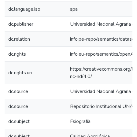
dc.language.iso
spa
dc.publisher
Universidad Nacional Agraria de
dc.relation
info:pe-repo/semantics/dataset
dc.rights
info:eu-repo/semantics/openAc
https://creativecommons.org/li
dc.rights.uri
nc-nd/4.0/
dc.source
Universidad Nacional Agraria de
dc.source
Repositorio Institucional UNAS
dc.subject
Fsiografía
dc.subject
Calidad Agrológica