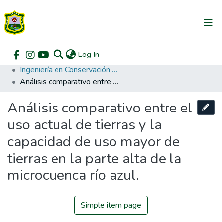
(current)
Log In
Communities & Collections
Home
Pregrado
Facultad de Recursos Naturales Renovables
Ingeniería en Conservación de Suelos y Agua
All of DSpace
Análisis comparativo entre el uso actual de tierras y la capacidad de uso mayor de tierras en la parte alta de la microcuenca río azul.
DSpace Statistics
Análisis comparativo entre el
uso actual de tierras y la
capacidad de uso mayor de
tierras en la parte alta de la
microcuenca río azul.
Simple item page