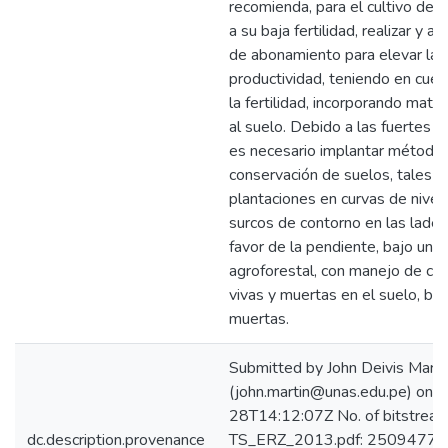
recomienda, para el cultivo de c
a su baja fertilidad, realizar y ap
de abonamiento para elevar la
productividad, teniendo en cuen
la fertilidad, incorporando mater
al suelo. Debido a las fuertes p
es necesario implantar método
conservación de suelos, tales 
plantaciones en curvas de nivel, 
surcos de contorno en las lader
favor de la pendiente, bajo un 
agroforestal, con manejo de co
vivas y muertas en el suelo, bar
muertas.
Submitted by John Deivis Marti
(john.martin@unas.edu.pe) on
28T14:12:07Z No. of bitstream
dc.description.provenance
TS_ERZ_2013.pdf: 2509477 b