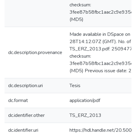
checksum:
3fee87b58fbc1aac2c9e935c
(MD5)
Made available in DSpace on 
28T14:12:07Z (GMT). No. of bi
TS_ERZ_2013.pdf: 2509477 b
dc.description.provenance
checksum:
3fee87b58fbc1aac2c9e935c
(MD5) Previous issue date: 20
dc.description.uri
Tesis
dc.format
application/pdf
dc.identifier.other
TS_ERZ_2013
dc.identifier.uri
https://hdl.handle.net/20.50