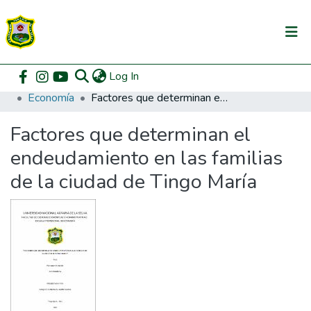
(current)
Log In
Communities & Collections
Home
Pregrado
Facultad de Ciencias Económicas y Administrativas
Economía
Factores que determinan el endeudamiento en las familias de la ciudad de Tingo María
All of DSpace
Factores que determinan el
DSpace Statistics
endeudamiento en las familias
de la ciudad de Tingo María