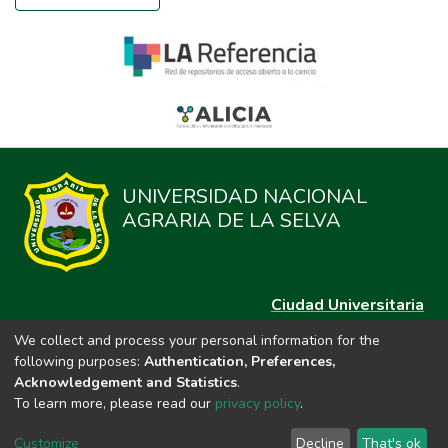
UNIVERSIDAD NACIONAL
AGRARIA DE LA SELVA
Ciudad Universitaria
Carretera Central km. 1.21 Tingo María, Huánuco
We collect and process your personal information for the
Datos del contacto
following purposes:
Authentication, Preferences,
(44)209020
Acknowledgement and Statistics
.
repositorio@unas.edu.pe
To learn more, please read our
privacy policy
.
https://portalweb.unas.edu.pe/
Customize
Decline
That's ok