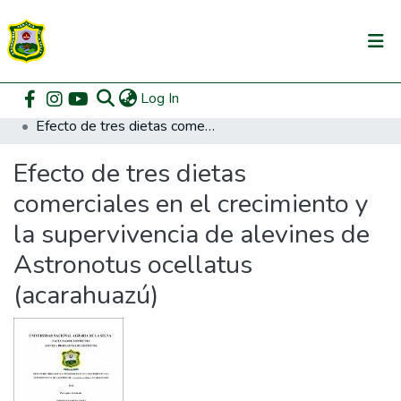
(current)
Log In
Communities & Collections
Home
Pregrado
Facultad de Zootecnia
Zootecnia
Efecto de tres dietas comerciales en el crecimiento y la supervivencia de alevines de Astronotus ocellatus (acarahuazú)
All of DSpace
Efecto de tres dietas
DSpace Statistics
comerciales en el crecimiento y
la supervivencia de alevines de
Astronotus ocellatus
(acarahuazú)