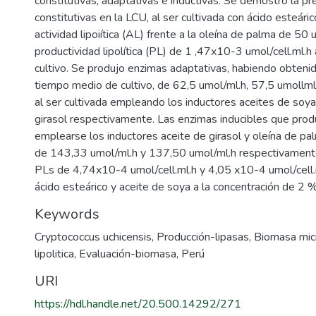
constitutivas, adaptativas e inductivas. Se demostró la p
constitutivas en la LCU, al ser cultivada con ácido esteár
actividad lipoiítica (AL) frente a la oleína de palma de 50
productividad lipolítica (PL) de 1 ,47x10-3 umol/cell.ml.h 
cultivo. Se produjo enzimas adaptativas, habiendo obteni
tiempo medio de cultivo, de 62,5 umol/ml.h, 57,5 umollml.
al ser cultivada empleando los inductores aceites de soya
girasol respectivamente. Las enzimas inducibles que produ
emplearse los inductores aceite de girasol y oleína de pa
de 143,33 umol/ml.h y 137,50 umol/ml.h respectivamen
PLs de 4,74x10-4 umol/cell.ml.h y 4,05 x10-4 umol/cell.
ácido esteárico y aceite de soya a la concentración de 2 %
Keywords
Cryptococcus uchicensis
,
Producción-lipasas
,
Biomasa mic
lipolitica
,
Evaluación-biomasa
,
Perú
URI
https://hdl.handle.net/20.500.14292/271