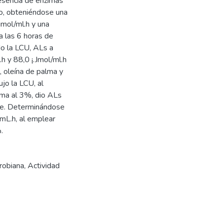
resencia de enzimas
ico, obteniéndose una
 umol/ml.h y una
a las 6 horas de
do la LCU, ALs a
h y 88,0 ¡.Jmol/ml.h
, oleína de palma y
jo la LCU, al
lma al 3%, dio ALs
te. Determinándose
mL.h, al emplear
.
robiana
,
Actividad