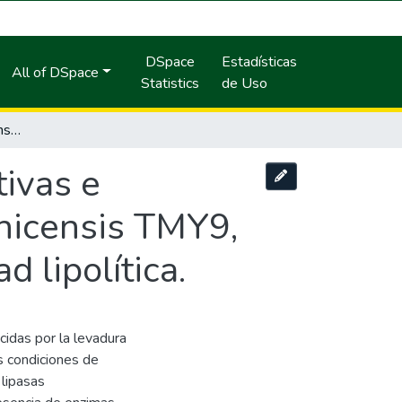
DSpace
Estadísticas
All of DSpace
Statistics
de Uso
Producción de lipasas constitutivas, adaptativas e inductivas con la levadura Cryptococcus uchicensis TMY9, evaluando biomasa, actividad y productividad lipolítica.
tivas e
chicensis TMY9,
 lipolítica.
cidas por la levadura
 condiciones de
 lipasas