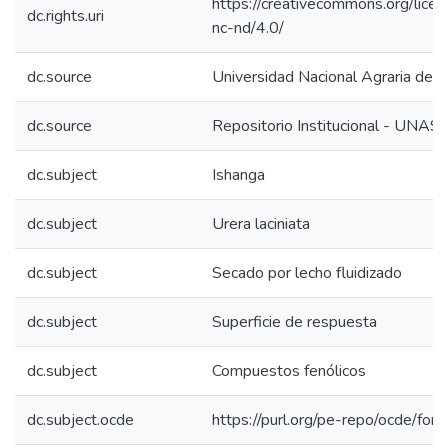
https://creativecommons.org/lice
dc.rights.uri
nc-nd/4.0/
dc.source
Universidad Nacional Agraria de l
dc.source
Repositorio Institucional - UNAS
dc.subject
Ishanga
dc.subject
Urera laciniata
dc.subject
Secado por lecho fluidizado
dc.subject
Superficie de respuesta
dc.subject
Compuestos fenólicos
dc.subject.ocde
https://purl.org/pe-repo/ocde/for