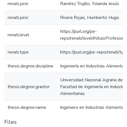
renati.juror
Ramírez Trujillo, Yolanda Jesús
renati.juror
Rivera Rojas, Humberto Hugo
https://purl.org/pe-
renati.level
repo/renati/level#tituloProfesiona
renati.type
https://purl.org/pe-repo/renati/ty
thesis.degree.discipline
Ingeniería en Industrias Alimentari
Universidad Nacional Agraria de la
thesis.degree.grantor
Facultad de Ingeniería en Industri
Alimentarias
thesis.degree.name
Ingeniero en Industrias Alimentari
Files