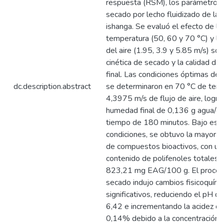
respuesta (RSM), los parámetros
secado por lecho fluidizado de las
ishanga. Se evaluó el efecto de la
temperatura (50, 60 y 70 °C) y la
del aire (1.95, 3.9 y 5.85 m/s) sob
cinética de secado y la calidad de
final. Las condiciones óptimas de 
dc.description.abstract
se determinaron en 70 °C de tem
4,3975 m/s de flujo de aire, logr
humedad final de 0,136 g agua/g 
tiempo de 180 minutos. Bajo est
condiciones, se obtuvo la mayor r
de compuestos bioactivos, con un
contenido de polifenoles totales 
823,21 mg EAG/100 g. El proces
secado indujo cambios fisicoquími
significativos, reduciendo el pH d
6,42 e incrementando la acidez d
0,14% debido a la concentración 