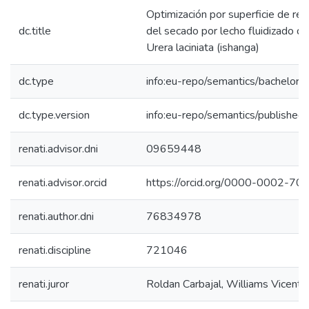
Optimización por superficie de re
dc.title
del secado por lecho fluidizado d
Urera laciniata (ishanga)
dc.type
info:eu-repo/semantics/bachelorT
dc.type.version
info:eu-repo/semantics/published
renati.advisor.dni
09659448
renati.advisor.orcid
https://orcid.org/0000-0002-7
renati.author.dni
76834978
renati.discipline
721046
renati.juror
Roldan Carbajal, Williams Vicente