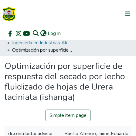
(current)
Log In
Communities & Collections
Home
Pregrado
Facultad de Ingeniería en Industrias Alimentarias
Ingeniería en Industrias Alimentarias
All of DSpace
Optimización por superficie de respuesta del secado por lecho fluidizado de hojas de Urera laciniata (ishanga)
DSpace Statistics
Optimización por superficie de
respuesta del secado por lecho
fluidizado de hojas de Urera
laciniata (ishanga)
Simple item page
dc.contributor.advisor
Basilio Atencio, Jaime Eduardo