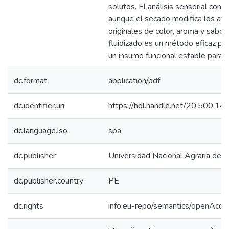
solutos. El análisis sensorial conf
aunque el secado modifica los atr
originales de color, aroma y sabor,
fluidizado es un método eficaz pa
un insumo funcional estable para i
dc.format
application/pdf
dc.identifier.uri
https://hdl.handle.net/20.500.1
dc.language.iso
spa
dc.publisher
Universidad Nacional Agraria de l
dc.publisher.country
PE
dc.rights
info:eu-repo/semantics/openAcce