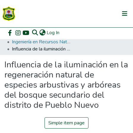
(current)
Log In
Communities & Collections
Home
Pregrado
Facultad de Recursos Naturales Renovables
Ingeniería en Recursos Naturales Renovables
All of DSpace
Influencia de la iluminación en la regeneración natural de especies arbustivas y arbóreas del bosque secundario del distrito de Pueblo Nuevo
DSpace Statistics
Influencia de la iluminación en la
regeneración natural de
especies arbustivas y arbóreas
del bosque secundario del
distrito de Pueblo Nuevo
Simple item page