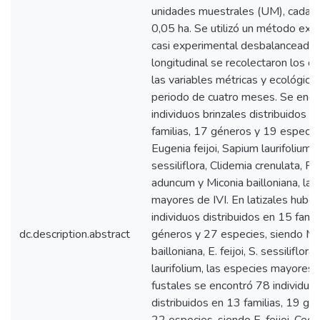
unidades muestrales (UM), cada 
0,05 ha. Se utilizó un método expli
casi experimental desbalanceado 
longitudinal se recolectaron los d
las variables métricas y ecológica
periodo de cuatro meses. Se enc
individuos brinzales distribuidos e
familias, 17 géneros y 19 especie
Eugenia feijoi, Sapium laurifolium,
sessiliflora, Clidemia crenulata, Pi
aduncum y Miconia bailloniana, las
mayores de IVI. En latizales hubo
individuos distribuidos en 15 famil
dc.description.abstract
géneros y 27 especies, siendo Mi
bailloniana, E. feijoi, S. sessiliflora 
laurifolium, las especies mayores 
fustales se encontró 78 individuo
distribuidos en 13 familias, 19 gé