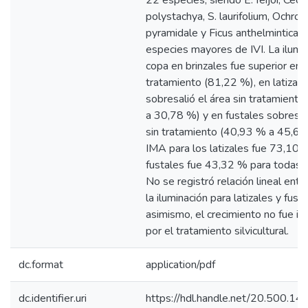
22 especies, siendo E. feijoi, Cecr
polystachya, S. laurifolium, Ochro
pyramidale y Ficus anthelmintica, l
especies mayores de IVI. La ilumi
copa en brinzales fue superior en 
tratamiento (81,22 %), en latizale
sobresalió el área sin tratamient
a 30,78 %) y en fustales sobresal
sin tratamiento (40,93 % a 45,61
IMA para los latizales fue 73,10 
fustales fue 43,32 % para todas 
No se registró relación lineal entr
la iluminación para latizales y fusta
asimismo, el crecimiento no fue in
por el tratamiento silvicultural.
dc.format
application/pdf
dc.identifier.uri
https://hdl.handle.net/20.500.1