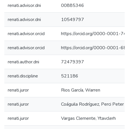
renati.advisor.dni
00885346
renati.advisor.dni
10549797
renati.advisor.orcid
https://orcid.org/0000-0001-7
renati.advisor.orcid
https://orcid.org/0000-0001-6
renati.author.dni
72479397
renati.discipline
521186
renati.juror
Rios García, Warren
renati.juror
Coáguila Rodríguez, Perci Peter
renati.juror
Vargas Clemente, Ytavclerh