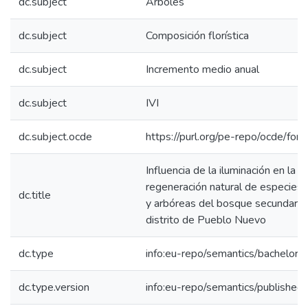
dc.subject
Árboles
dc.subject
Composición florística
dc.subject
Incremento medio anual
dc.subject
IVI
dc.subject.ocde
https://purl.org/pe-repo/ocde/for
Influencia de la iluminación en la
regeneración natural de especies 
dc.title
y arbóreas del bosque secundario
distrito de Pueblo Nuevo
dc.type
info:eu-repo/semantics/bachelorT
dc.type.version
info:eu-repo/semantics/published