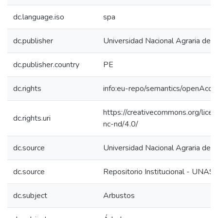
dc.language.iso
spa
dc.publisher
Universidad Nacional Agraria de l
dc.publisher.country
PE
dc.rights
info:eu-repo/semantics/openAcce
https://creativecommons.org/lice
dc.rights.uri
nc-nd/4.0/
dc.source
Universidad Nacional Agraria de l
dc.source
Repositorio Institucional - UNAS
dc.subject
Arbustos