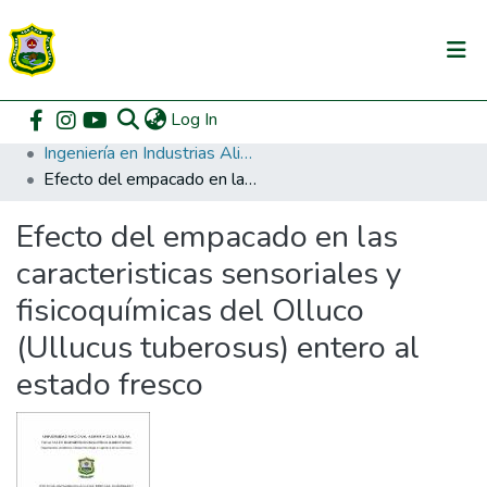
(current)
Log In
Communities & Collections
Home
Pregrado
Facultad de Ingeniería en Industrias Alimentarias
Ingeniería en Industrias Alimentarias
All of DSpace
Efecto del empacado en las caracteristicas sensoriales y fisicoquímicas del Olluco (Ullucus tuberosus) entero al estado fresco
DSpace Statistics
Efecto del empacado en las
caracteristicas sensoriales y
fisicoquímicas del Olluco
(Ullucus tuberosus) entero al
estado fresco